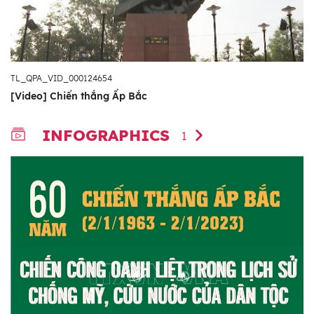
TL_QPA_VID_000124654
[Video] Chiến thắng Ấp Bắc
INFOGRAPHICS
1