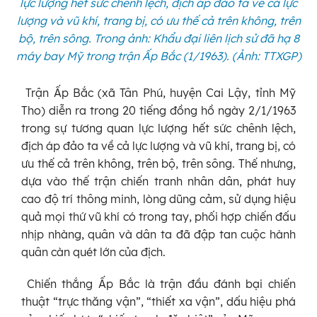
lực lượng hết sức chênh lệch, địch áp đảo ta về cả lực
lượng và vũ khí, trang bị, có ưu thế cả trên không, trên
bộ, trên sông. Trong ảnh: Khẩu đại liên lịch sử đã hạ 8
máy bay Mỹ trong trận Ấp Bắc (1/1963). (Ảnh: TTXGP)
Trận Ấp Bắc (xã Tân Phú, huyện Cai Lậy, tỉnh Mỹ
Tho) diễn ra trong 20 tiếng đồng hồ ngày 2/1/1963
trong sự tương quan lực lượng hết sức chênh lệch,
địch áp đảo ta về cả lực lượng và vũ khí, trang bị, có
ưu thế cả trên không, trên bộ, trên sông. Thế nhưng,
dựa vào thế trận chiến tranh nhân dân, phát huy
cao độ trí thông minh, lòng dũng cảm, sử dụng hiệu
quả mọi thứ vũ khí có trong tay, phối hợp chiến đấu
nhịp nhàng, quân và dân ta đã đập tan cuộc hành
quân càn quét lớn của địch.
Chiến thắng Ấp Bắc là trận đầu đánh bại chiến
thuật “trực thăng vận”, “thiết xa vận”, dấu hiệu phá