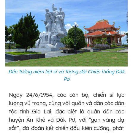
Đền Tưởng niệm liệt sĩ và Tượng đài Chiến thắng Đăk
Pơ
Ngày 24/6/1954, các cán bộ, chiến sĩ lực
lượng vũ trang, cùng với quân và dân các dân
tộc tỉnh Gia Lai, đặc biệt là quân dân các
huyện An Khê và Đăk Pơ, với “gan vàng dạ
sắt”, đã đoàn kết chiến đấu kiên cường, phát