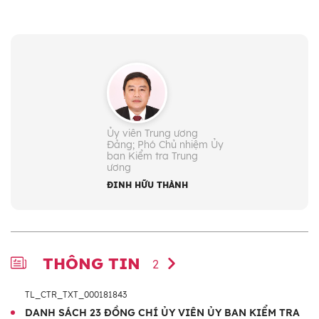
Họ và tên:
Đinh Hữu Thành
Năm sinh:
1977
Quê quán:
Tỉnh Quảng Trị
Chức vụ:
- Ủy viên Trung ương Đảng: Khóa XIV
- Phó Chủ nhiệm Ủy ban Kiểm tra
Ủy viên Trung ương
Trung ương khóa XIII (từ 1/2025),
Đảng; Phó Chủ nhiệm Ủy
ban Kiểm tra Trung
khóa XIV (từ 1/2026)
ương
ĐINH HỮU THÀNH
THÔNG TIN
2
TL_CTR_TXT_000181843
DANH SÁCH 23 ĐỒNG CHÍ ỦY VIÊN ỦY BAN KIỂM TRA