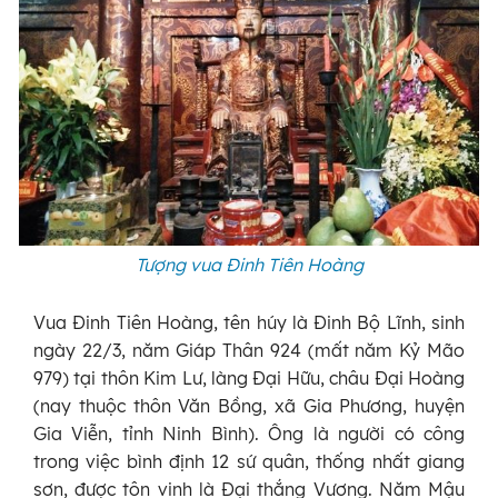
Tượng vua Đinh Tiên Hoàng
Vua Đinh Tiên Hoàng, tên húy là Đinh Bộ Lĩnh, sinh
ngày 22/3, năm Giáp Thân 924 (mất năm Kỷ Mão
979) tại thôn Kim Lư, làng Đại Hữu, châu Đại Hoàng
(nay thuộc thôn Văn Bồng, xã Gia Phương, huyện
Gia Viễn, tỉnh Ninh Bình). Ông là người có công
trong việc bình định 12 sứ quân, thống nhất giang
sơn, được tôn vinh là Đại thắng Vương. Năm Mậu