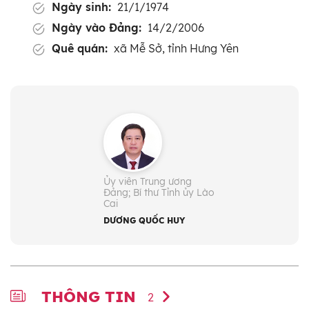
Ngày sinh:
21/1/1974
Ngày vào Đảng:
14/2/2006
Quê quán:
xã Mễ Sở, tỉnh Hưng Yên
Dân tộc:
Kinh
Chức vụ:
- Ủy viên Trung ương Đảng: Khóa XIV
- Bí thư Tỉnh ủy Lào Cai (từ 2/2026)
- Phó Tổng Thanh tra Chính phủ
(7/2023 - 2/2026)
Ủy viên Trung ương
Đảng; Bí thư Tỉnh ủy Lào
Cai
Trình độ lý luận chính trị:
Cao cấp
DƯƠNG QUỐC HUY
Trình độ chuyên môn:
Thạc sĩ Luật; Cử nhân
Luật, Cử nhân Kinh tế
THÔNG TIN
2