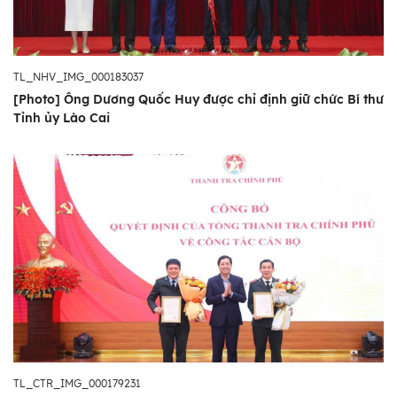
TL_NHV_IMG_000183037
[Photo] Ông Dương Quốc Huy được chỉ định giữ chức Bí thư
Tỉnh ủy Lào Cai
TL_CTR_IMG_000179231