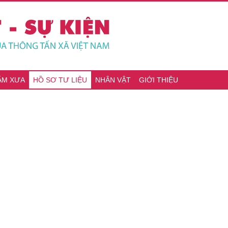
ĂM XƯA
HỒ SƠ TƯ LIỆU
NHÂN VẬT
GIỚI THIỆU