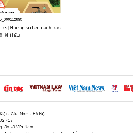
O_000112980
hics] Những số liệu cảnh báo
ổi khí hậu
iệt - Cửa Nam - Hà Nội
332 417
 tấn xã Việt Nam.