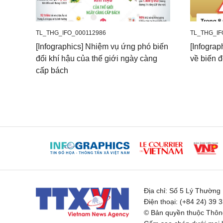
TL_THG_IFO_000112986
TL_THG_IF
[Infographics] Nhiệm vụ ứng phó biến
[Infograp
đổi khí hậu của thế giới ngày càng
về biến đ
cấp bách
Địa chỉ:
Số 5 Lý Thường K
Điện thoại:
(+84 24) 39 
© Bản quyền thuộc Thông