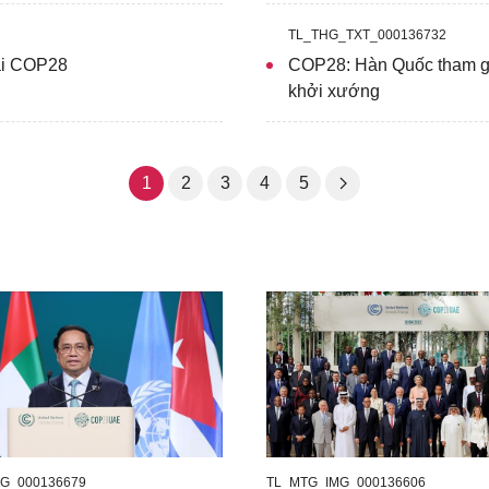
TL_THG_TXT_000136732
tại COP28
COP28: Hàn Quốc tham gi
khởi xướng
1
2
3
4
5
G_000136679
TL_MTG_IMG_000136606