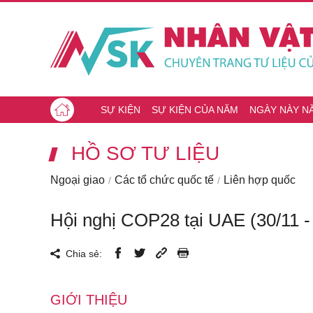
SỰ KIỆN
SỰ KIỆN CỦA NĂM
NGÀY NÀY N
HỒ SƠ TƯ LIỆU
Ngoại giao
Các tổ chức quốc tế
Liên hợp quốc
Hội nghị COP28 tại UAE (30/11 -
Chia sẻ:
GIỚI THIỆU