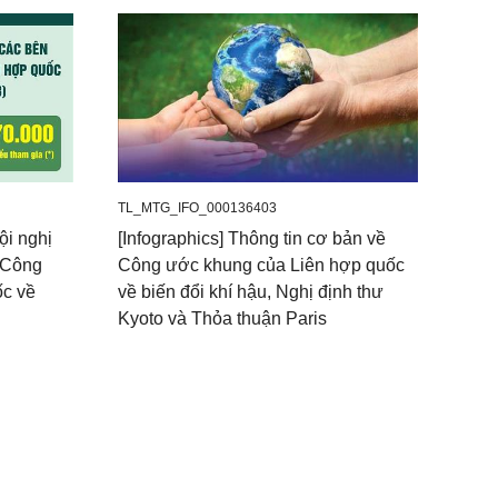
TL_MTG_IFO_000136403
ội nghị
[Infographics] Thông tin cơ bản về
a Công
Công ước khung của Liên hợp quốc
ốc về
về biến đổi khí hậu, Nghị định thư
Kyoto và Thỏa thuận Paris