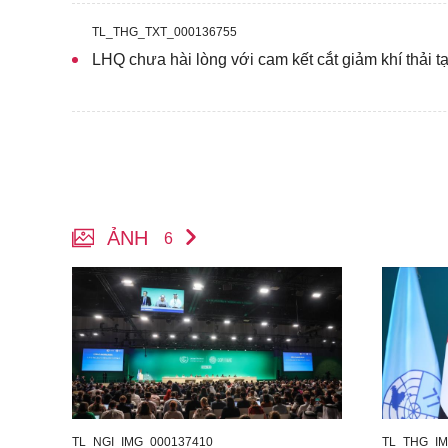
TL_THG_TXT_000136755
LHQ chưa hài lòng với cam kết cắt giảm khí thải 
ẢNH
6
TL_NGI_IMG_000137410
TL_THG_IM