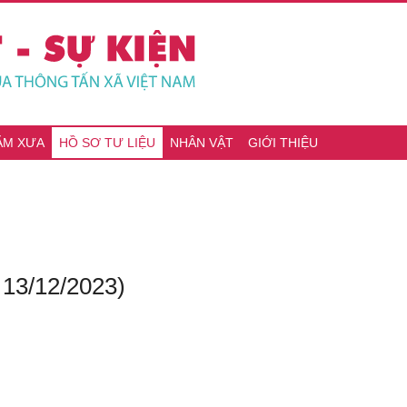
ĂM XƯA
HỒ SƠ TƯ LIỆU
NHÂN VẬT
GIỚI THIỆU
 13/12/2023)