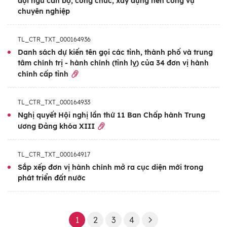
đội ngũ cán bộ, công chức, xây dựng nền công vụ
chuyên nghiệp
TL_CTR_TXT_000164936
Danh sách dự kiến tên gọi các tỉnh, thành phố và trung
tâm chính trị - hành chính (tỉnh lỵ) của 34 đơn vị hành
chính cấp tỉnh
TL_CTR_TXT_000164933
Nghị quyết Hội nghị lần thứ 11 Ban Chấp hành Trung
ương Đảng khóa XIII
TL_CTR_TXT_000164917
Sắp xếp đơn vị hành chính mở ra cục diện mới trong
phát triển đất nước
1
2
3
4