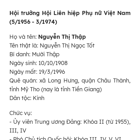
Hội trưởng Hội Liên hiệp Phụ nữ Việt Nam
(5/1956 - 3/1974)
Họ và tên:
Nguyễn Thị Thập
Tên thật là: Nguyễn Thị Ngọc Tốt
Bí danh: Mười Thập
Ngày sinh: 10/10/1908
Ngày mất: 19/3/1996
Quê quán: xã Long Hưng, quận Châu Thành,
tỉnh Mỹ Tho (nay là tỉnh Tiền Giang)
Dân tộc: Kinh
Chức vụ:
- Ủy viên Trung ương Đảng: Khóa II (từ 1955),
III, IV
- Phó Chủ tịch Quốc hội: Khóa III, IV, V, VI