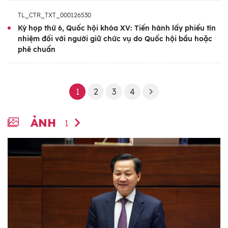
TL_CTR_TXT_000126530
Kỳ họp thứ 6, Quốc hội khóa XV: Tiến hành lấy phiếu tín
nhiệm đối với người giữ chức vụ do Quốc hội bầu hoặc
phê chuẩn
1
2
3
4
ẢNH
1