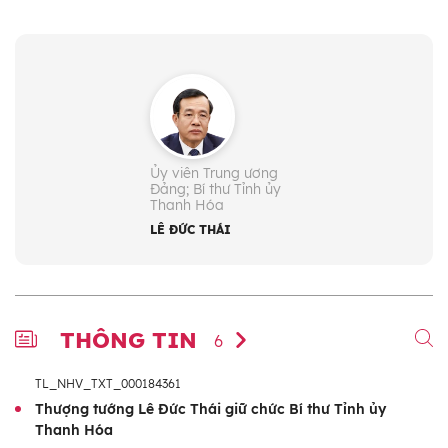
Ngày sinh:
30/4/1967
Ngày vào Đảng:
13/11/1986
Quê quán:
Phường Hiệp Hòa, tỉnh Quảng
Ninh
Dân tộc:
Kinh
Chức vụ:
Ủy viên Trung ương
- Ủy viên Trung ương Đảng: Khóa
Đảng; Bí thư Tỉnh ủy
Thanh Hóa
XIII, XIV
LÊ ĐỨC THÁI
- Bí thư Tỉnh ủy Thanh Hóa (từ
4/2026)
- Trưởng đoàn đại biểu Quốc hội
khóa XVI tỉnh Thanh Hóa (từ
THÔNG TIN
6
4/2026)
TL_NHV_TXT_000184361
- Đại biểu Quốc hội: Khóa XVI
Thượng tướng Lê Đức Thái giữ chức Bí thư Tỉnh ủy
Trình độ lý luận chính trị:
Cao cấp
Thanh Hóa