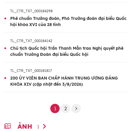
Trình độ chuyên môn:
Đại học chuyên
ngành Quân sự
TL_CTR_TXT_000184298
Phê chuẩn Trưởng đoàn, Phó Trưởng đoàn đại biểu Quốc
hội khóa XVI của 28 tỉnh
TL_CTR_TXT_000184142
Chủ tịch Quốc hội Trần Thanh Mẫn trao Nghị quyết phê
chuẩn Trưởng Đoàn đại biểu Quốc hội
TL_CTR_TXT_000181817
200 ỦY VIÊN BAN CHẤP HÀNH TRUNG ƯƠNG ĐẢNG
KHÓA XIV (cập nhật đến 3/8/2026)
1
2
ẢNH
1