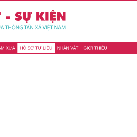
ĂM XƯA
HỒ SƠ TƯ LIỆU
NHÂN VẬT
GIỚI THIỆU