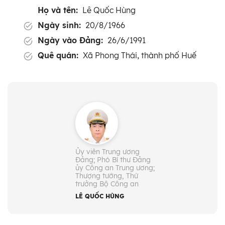
Họ và tên:
Lê Quốc Hùng
Ngày sinh:
20/8/1966
Ngày vào Đảng:
26/6/1991
Quê quán:
Xã Phong Thái, thành phố Huế
Dân tộc:
Kinh
Chức vụ:
- Ủy viên Trung ương Đảng: Khóa
XIII, XIV
- Phó Bí thư Đảng ủy Công an
Trung ương (từ 4/2026)
Ủy viên Trung ương
Đảng; Phó Bí thư Đảng
- Thượng tướng (12/2024), Thứ
ủy Công an Trung ương;
trưởng Bộ Công an
Thượng tướng, Thứ
trưởng Bộ Công an
- Đại biểu Quốc hội: Khóa XVI
LÊ QUỐC HÙNG
Trình độ lý luận chính trị:
Cử nhân
Trình độ chuyên môn:
Tiến sĩ Tội phạm