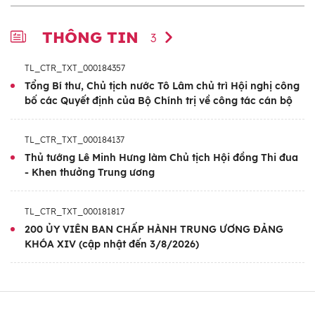
học và phòng ngừa tội phạm; Đại học Cảnh
sát chuyên ngành Quản lý hành chính về
THÔNG TIN
3
trật tự xã hội
TL_CTR_TXT_000184357
Tổng Bí thư, Chủ tịch nước Tô Lâm chủ trì Hội nghị công
bố các Quyết định của Bộ Chính trị về công tác cán bộ
TL_CTR_TXT_000184137
Thủ tướng Lê Minh Hưng làm Chủ tịch Hội đồng Thi đua
- Khen thưởng Trung ương
TL_CTR_TXT_000181817
200 ỦY VIÊN BAN CHẤP HÀNH TRUNG ƯƠNG ĐẢNG
KHÓA XIV (cập nhật đến 3/8/2026)