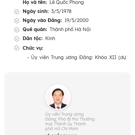
Họ và tên:
Lê Quốc Phong
Ngày sinh:
3/5/1978
Ngày vào Đảng:
19/5/2000
Quê quán:
Thành phố Hà Nội
Dân tộc:
Kinh
Chức vụ:
- Ủy viên Trung ương Đảng: Khóa XII (dự
khuyết), XIII, XIV
- Phó Bí thư Thường trực Thành ủy Thành
phố Hồ Chí Minh
- Bí thư Đảng ủy các cơ quan Đảng Thành
phố Hồ Chí Minh (từ 10/2025)
- Ủy viên là đại biểu Quốc hội hoạt động
kiêm nhiệm của Ủy ban Khoa học, Công
Ủy viên Trung ương
Đảng; Phó Bí thư Thường
nghệ và Môi trường của Quốc hội khóa XV
trực Thành ủy Thành
phố Hồ Chí Minh
(từ 2/2025)