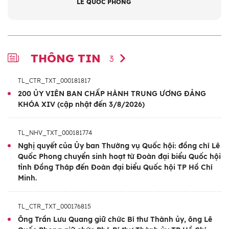
LÊ QUỐC PHONG
- Đại biểu Quốc hội: Khóa XIV, XV
Trình độ lý luận chính trị:
Cao cấp
Trình độ chuyên môn:
Tiến sĩ Công nghệ sinh
học; Thạc sĩ Sinh học; Cử nhân Sinh học
THÔNG TIN
3
TL_CTR_TXT_000181817
200 ỦY VIÊN BAN CHẤP HÀNH TRUNG ƯƠNG ĐẢNG
KHÓA XIV (cập nhật đến 3/8/2026)
TL_NHV_TXT_000181774
Nghị quyết của Ủy ban Thường vụ Quốc hội: đồng chí Lê
Quốc Phong chuyển sinh hoạt từ Đoàn đại biểu Quốc hội
tỉnh Đồng Tháp đến Đoàn đại biểu Quốc hội TP Hồ Chí
Minh.
TL_CTR_TXT_000176815
Ông Trần Lưu Quang giữ chức Bí thư Thành ủy, ông Lê