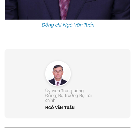
Đồng chí Ngô Văn Tuấn
Họ và tên:
Ngô Văn Tuấn
Ngày sinh:
2/8/1971
Ngày vào Đảng:
6/11/1998
Quê quán:
Xã Liên Bão, tỉnh Bắc Ninh
Dân tộc:
Kinh
Chức vụ:
Ủy viên Trung ương
- Ủy viên Trung ương Đảng: Khóa
Đảng; Bộ trưởng Bộ Tài
chính
XIII, XIV
NGÔ VĂN TUẤN
- Bộ trưởng Bộ Tài chính (từ
4/2026)
- kiêm Chủ tịch Hội đồng quản lý