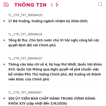
THÔNG TIN
Bảo hiểm xã hội (từ 5/2026)
5
- Đại biểu Quốc hội: Khóa XV, XVI
TL_CTR_TXT_000184125
17 Bộ trưởng, trưởng ngành nhiệm kỳ 2026-2031
Trình độ lý luận chính trị:
Cao cấp
Trình độ chuyên môn:
Thạc sĩ Tài chính-
TL_CTR_TXT_000184126
Ngân hàng; Đại học chuyên ngành Tài
Tổng Bí thư, Chủ tịch nước chủ trì hội nghị công bố các
quyết định đối với Chính phủ
chính-Tín dụng
TL_CTR_TXT_000184127
Thông cáo báo chí số 4, Kỳ họp thứ Nhất, Quốc hội khóa
XVI: Quốc hội thông qua Nghị quyết về phê chuẩn việc
bổ nhiệm Phó Thủ tướng Chính phủ, Bộ trưởng và thành
viên khác của Chính phủ
TL_CTR_TXT_000181817
200 ỦY VIÊN BAN CHẤP HÀNH TRUNG ƯƠNG ĐẢNG
KHÓA XIV (cập nhật đến 3/8/2026)