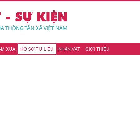
ĂM XƯA
HỒ SƠ TƯ LIỆU
NHÂN VẬT
GIỚI THIỆU