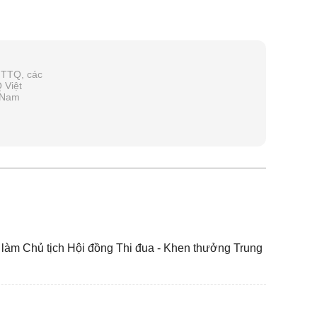
MTTQ, các
 Việt
t Nam
làm Chủ tịch Hội đồng Thi đua - Khen thưởng Trung