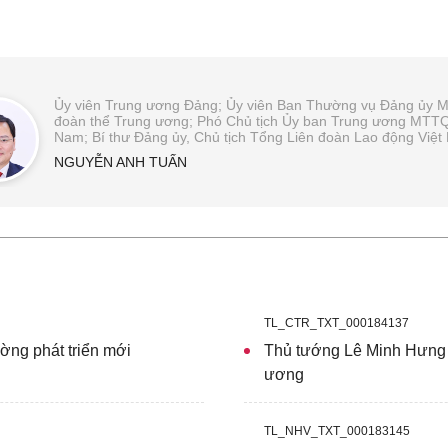
Ủy viên Trung ương Đảng; Ủy viên Ban Thường vụ Đảng ủy 
đoàn thể Trung ương; Phó Chủ tịch Ủy ban Trung ương MTTQ
Nam; Bí thư Đảng ủy, Chủ tịch Tổng Liên đoàn Lao động Việ
NGUYỄN ANH TUẤN
TL_CTR_TXT_000184137
ờng phát triển mới
Thủ tướng Lê Minh Hưng 
ương
TL_NHV_TXT_000183145