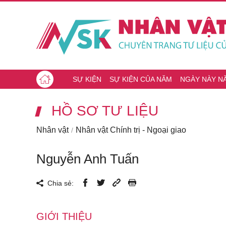
SỰ KIỆN
SỰ KIỆN CỦA NĂM
NGÀY NÀY N
HỒ SƠ TƯ LIỆU
Nhân vật
Nhân vật Chính trị - Ngoại giao
Nguyễn Anh Tuấn
Chia sẻ:
GIỚI THIỆU