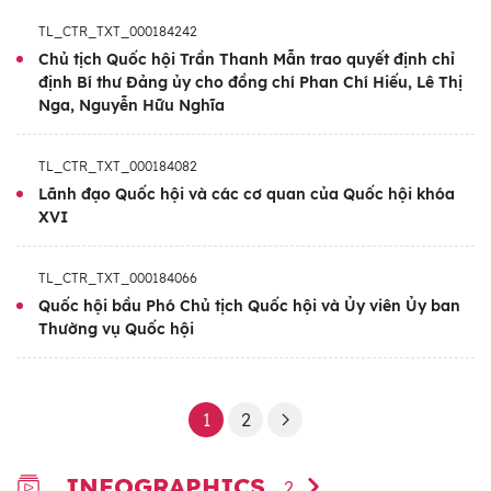
- Đại biểu Quốc hội: Khóa XVI
TL_CTR_TXT_000184242
Trình độ lý luận chính trị:
Cao cấp
Chủ tịch Quốc hội Trần Thanh Mẫn trao quyết định chỉ
định Bí thư Đảng ủy cho đồng chí Phan Chí Hiếu, Lê Thị
Trình độ chuyên môn:
Tiến sĩ Tài chính-
Nga, Nguyễn Hữu Nghĩa
Ngân hàng; Thạc sĩ Quản lý chính sách Kinh
tế; Đại học chuyên ngành Kinh tế
TL_CTR_TXT_000184082
Lãnh đạo Quốc hội và các cơ quan của Quốc hội khóa
XVI
TL_CTR_TXT_000184066
Quốc hội bầu Phó Chủ tịch Quốc hội và Ủy viên Ủy ban
Thường vụ Quốc hội
1
2
INFOGRAPHICS
2