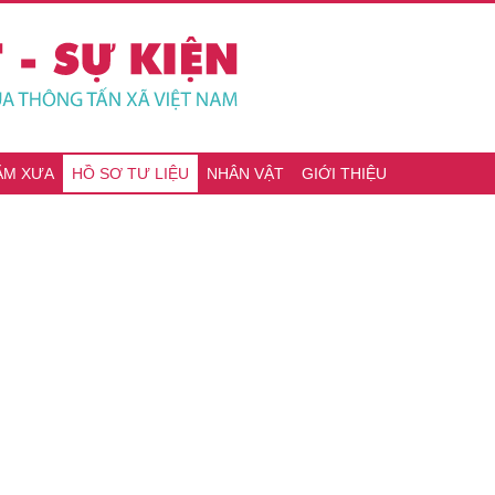
ĂM XƯA
HỒ SƠ TƯ LIỆU
NHÂN VẬT
GIỚI THIỆU