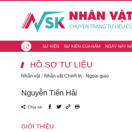
SỰ KIỆN
SỰ KIỆN CỦA NĂM
NGÀY NÀY N
HỒ SƠ TƯ LIỆU
Nhân vật
Nhân vật Chính trị - Ngoại giao
Nguyễn Tiến Hải
Chia sẻ:
GIỚI THIỆU