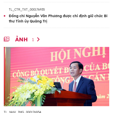
TL_CTR_TXT_000176935
Đồng chí Nguyễn Văn Phương được chỉ định giữ chức Bí
thư Tỉnh ủy Quảng Trị
ẢNH
1
TL_NHV_IMG_000176934