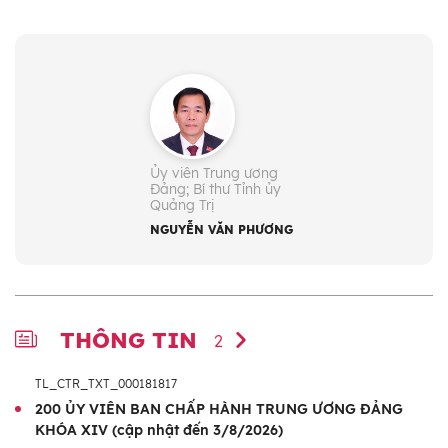
Ngày sinh:
29/12/1970
Ngày vào Đảng:
3/10/1996
Quê quán:
Thành phố Huế
Dân tộc:
Kinh
Chức vụ:
- Ủy viên Trung ương Đảng: Khóa XIV
Ủy viên Trung ương
Đảng; Bí thư Tỉnh ủy
- Bí thư Tỉnh ủy Quảng Trị (từ 10/2025)
Quảng Trị
Trình độ lý luận chính trị:
Cao cấp
NGUYỄN VĂN PHƯƠNG
Trình độ chuyên môn:
Thạc sĩ Kinh tế học, Cử
nhân Toán học, Kỹ sư Xây dựng dân dụng và
công nghiệp
THÔNG TIN
2
TL_CTR_TXT_000181817
200 ỦY VIÊN BAN CHẤP HÀNH TRUNG ƯƠNG ĐẢNG
KHÓA XIV (cập nhật đến 3/8/2026)