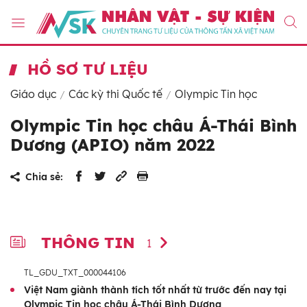
HỒ SƠ TƯ LIỆU
Giáo dục
Các kỳ thi Quốc tế
Olympic Tin học
Olympic Tin học châu Á-Thái Bình
Dương (APIO) năm 2022
Chia sẻ:
THÔNG TIN
1
TL_GDU_TXT_000044106
Việt Nam giành thành tích tốt nhất từ trước đến nay tại
Olympic Tin học châu Á-Thái Bình Dương