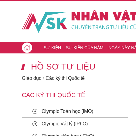
SỰ KIỆN
SỰ KIỆN CỦA NĂM
NGÀY NÀY N
HỒ SƠ TƯ LIỆU
Giáo dục
Các kỳ thi Quốc tế
CÁC KỲ THI QUỐC TẾ
Olympic Toán học (IMO)
Olympic Vật lý (IPhO)