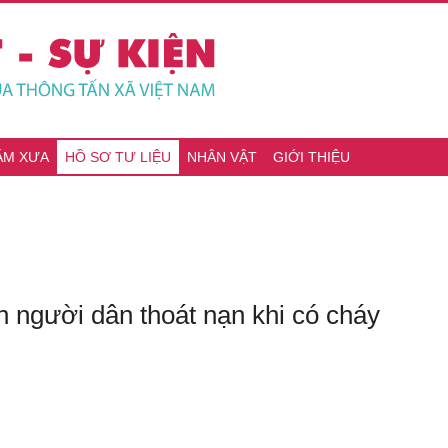
ĂM XƯA
HỒ SƠ TƯ LIỆU
NHÂN VẬT
GIỚI THIỆU
 người dân thoát nạn khi có cháy