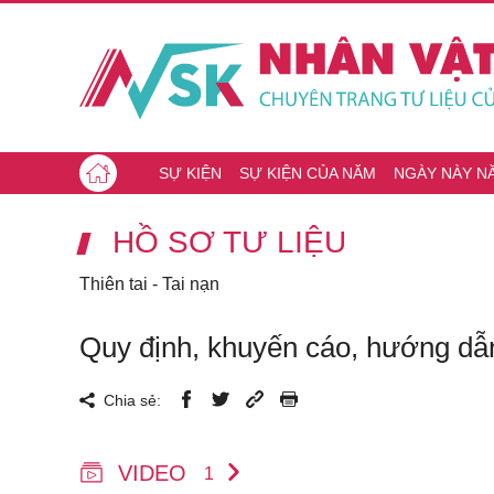
SỰ KIỆN
SỰ KIỆN CỦA NĂM
NGÀY NÀY N
HỒ SƠ TƯ LIỆU
Thiên tai - Tai nạn
Quy định, khuyến cáo, hướng dẫn
Chia sẻ:
VIDEO
1