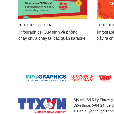
TL_THI_IFO_000113566
TL_THI_IF
[Infographics] Quy định về phòng
[Infograp
cháy chữa cháy tại các quán karaoke
xảy ra c
Địa chỉ:
Số 5 Lý Thường K
Điện thoại:
(+84 24) 39 
© Bản quyền thuộc Thông