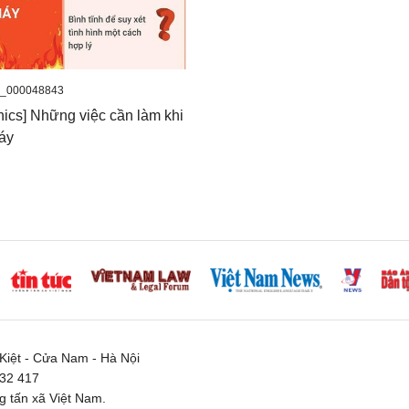
O_000048843
hics] Những việc cần làm khi
háy
iệt - Cửa Nam - Hà Nội
332 417
 tấn xã Việt Nam.