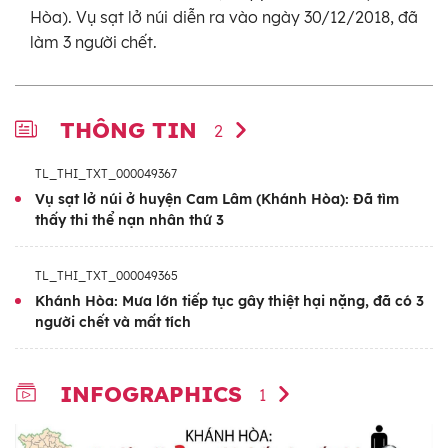
Hòa). Vụ sạt lở núi diễn ra vào ngày 30/12/2018, đã
làm 3 người chết.
THÔNG TIN
2
TL_THI_TXT_000049367
Vụ sạt lở núi ở huyện Cam Lâm (Khánh Hòa): Đã tìm
thấy thi thể nạn nhân thứ 3
TL_THI_TXT_000049365
Khánh Hòa: Mưa lớn tiếp tục gây thiệt hại nặng, đã có 3
người chết và mất tích
INFOGRAPHICS
1