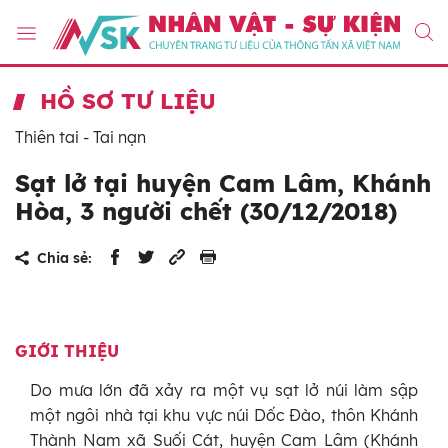
HỒ SƠ TƯ LIỆU
Thiên tai - Tai nạn
Sạt lở tại huyện Cam Lâm, Khánh
Hòa, 3 người chết (30/12/2018)
Chia sẻ:
GIỚI THIỆU
Do mưa lớn đã xảy ra một vụ sạt lở núi làm sập
một ngôi nhà tại khu vực núi Dốc Đào, thôn Khánh
Thành Nam xã Suối Cát, huyện Cam Lâm (Khánh