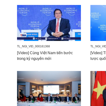
TL_NGI_VID_000161368
TL_NGI_VI
[Video] Cùng Việt Nam tiến bước
[Video] 
trong kỷ nguyên mới
lược quố