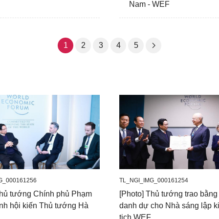
Nam - WEF
1
2
3
4
5
G_000161256
TL_NGI_IMG_000161254
Thủ tướng Chính phủ Phạm
[Photo] Thủ tướng trao bằng 
nh hội kiến Thủ tướng Hà
danh dự cho Nhà sáng lập 
tịch WEF