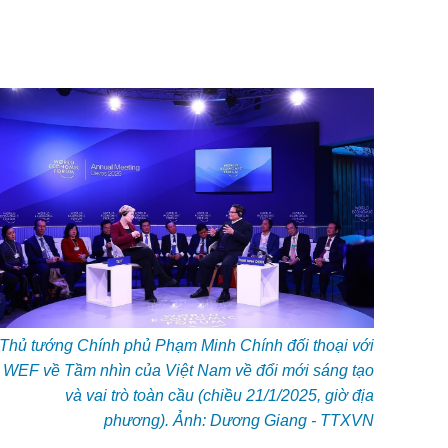
Thủ tướng Chính phủ Phạm Minh Chính đối thoại với
WEF về Tầm nhìn của Việt Nam về đổi mới sáng tạo
và vai trò toàn cầu (chiều 21/1/2025, giờ địa
phương). Ảnh: Dương Giang - TTXVN