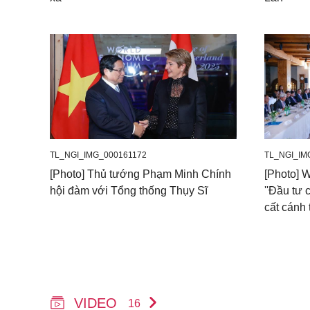
TL_NGI_IMG_000161172
TL_NGI_IM
[Photo] Thủ tướng Phạm Minh Chính
[Photo] 
hội đàm với Tổng thống Thụy Sĩ
''Đầu tư 
cất cánh 
VIDEO
16