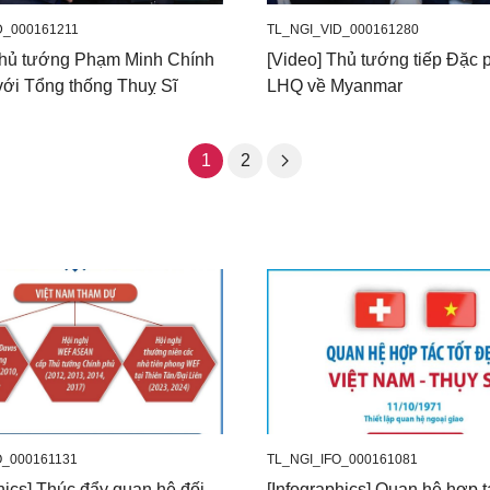
D_000161211
TL_NGI_VID_000161280
Thủ tướng Phạm Minh Chính
[Video] Thủ tướng tiếp Đặc p
với Tổng thống Thuỵ Sĩ
LHQ về Myanmar
1
2
O_000161131
TL_NGI_IFO_000161081
hics] Thúc đẩy quan hệ đối
[Infographics] Quan hệ hợp t