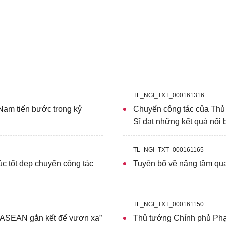
TL_NGI_TXT_000161316
Nam tiến bước trong kỷ
Chuyến công tác của Thủ
Sĩ đạt những kết quả nổi 
TL_NGI_TXT_000161165
c tốt đẹp chuyến công tác
Tuyên bố về nâng tầm qua
TL_NGI_TXT_000161150
“ASEAN gắn kết để vươn xa”
Thủ tướng Chính phủ Phạm