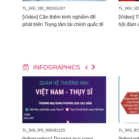
TL_NGI_VID_000161207
TL_NGI_VI
[Video] Cần thêm kinh nghiệm để
[Video] 
phát triển Trung tâm tài chính quốc tế
hội đàm 
INFOGRAPHICS
4
TL_NGI_IFO_000161225
TL_NGI_IF
[Infographics] Thương mại song
[Infograp