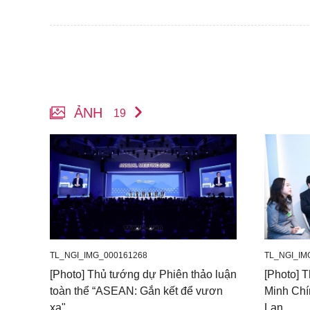
ẢNH
19
TL_NGI_IMG_000161268
TL_NGI_IM
[Photo] Thủ tướng dự Phiên thảo luận
[Photo] 
toàn thể “ASEAN: Gắn kết để vươn
Minh Chí
xa"
Lan