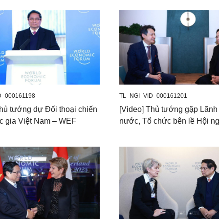
D_000161198
TL_NGI_VID_000161201
Thủ tướng dự Đối thoại chiến
[Video] Thủ tướng gặp Lãnh
c gia Việt Nam – WEF
nước, Tổ chức bên lề Hội n