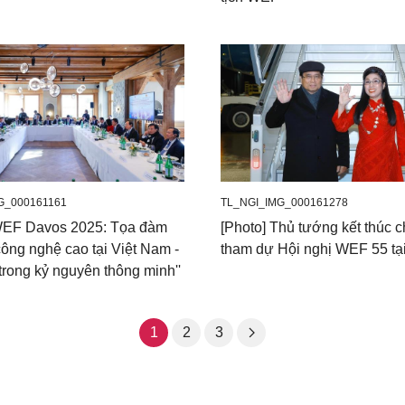
G_000161161
TL_NGI_IMG_000161278
WEF Davos 2025: Tọa đàm
[Photo] Thủ tướng kết thúc 
công nghệ cao tại Việt Nam -
tham dự Hội nghị WEF 55 tạ
trong kỷ nguyên thông minh''
1
2
3