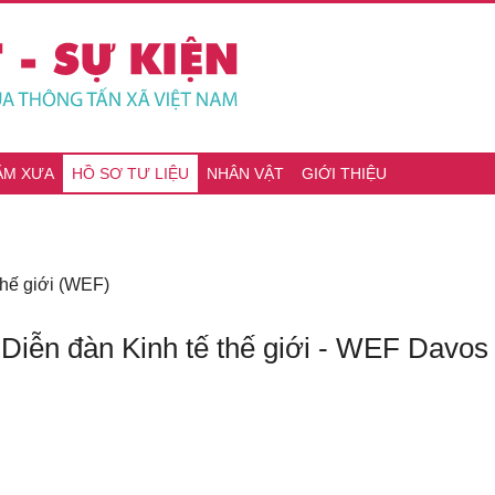
ĂM XƯA
HỒ SƠ TƯ LIỆU
NHÂN VẬT
GIỚI THIỆU
thế giới (WEF)
ễn đàn Kinh tế thế giới - WEF Davos 2