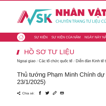
SỰ KIỆN
SỰ KIỆN CỦA NĂM
NGÀY NÀY N
HỒ SƠ TƯ LIỆU
Ngoại giao
Các tổ chức quốc tế
Diễn đàn Kinh tế 
Thủ tướng Phạm Minh Chính dự Di
23/1/2025)
Chia sẻ: