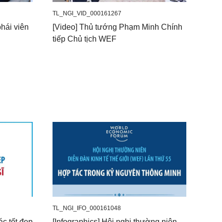
TL_NGI_VID_000161267
hái viên
[Video] Thủ tướng Phạm Minh Chính
tiếp Chủ tịch WEF
TL_NGI_IFO_000161048
ác tốt đẹp
[Infographics] Hội nghị thường niên