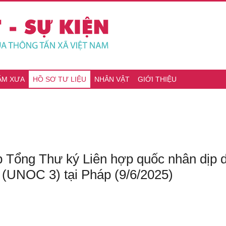
ĂM XƯA
HỒ SƠ TƯ LIỆU
NHÂN VẬT
GIỚI THIỆU
Tổng Thư ký Liên hợp quốc nhân dịp dự
 (UNOC 3) tại Pháp (9/6/2025)