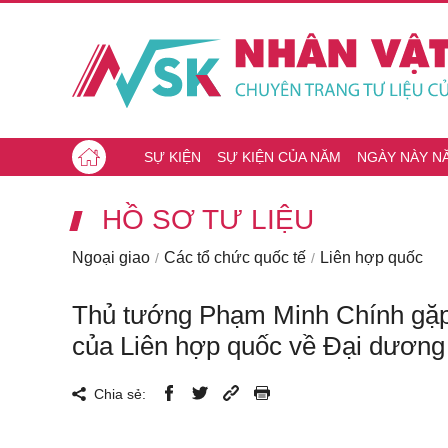
SỰ KIỆN
SỰ KIỆN CỦA NĂM
NGÀY NÀY N
HỒ SƠ TƯ LIỆU
Ngoại giao
Các tổ chức quốc tế
Liên hợp quốc
Thủ tướng Phạm Minh Chính gặp 
của Liên hợp quốc về Đại dương
Chia sẻ: