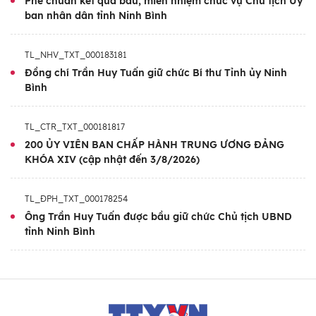
Phê chuẩn kết quả bầu, miễn nhiệm chức vụ Chủ tịch Ủy
Trình độ chuyên môn:
Thạc sĩ Kinh tế tài
ban nhân dân tỉnh Ninh Bình
nguyên thiên nhiên và môi trường; Kỹ sư Thủy
lợi; Cử nhân Kinh tế chính trị
TL_NHV_TXT_000183181
Đồng chí Trần Huy Tuấn giữ chức Bí thư Tỉnh ủy Ninh
Bình
TL_CTR_TXT_000181817
200 ỦY VIÊN BAN CHẤP HÀNH TRUNG ƯƠNG ĐẢNG
KHÓA XIV (cập nhật đến 3/8/2026)
TL_ĐPH_TXT_000178254
Ông Trần Huy Tuấn được bầu giữ chức Chủ tịch UBND
tỉnh Ninh Bình