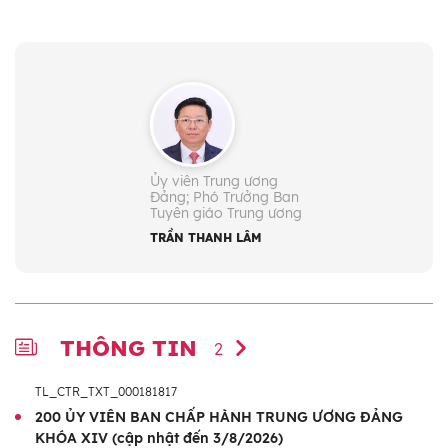
Họ và tên:
Trần Thanh Lâm
Ngày sinh:
11/9/1973
Quê quán:
Tỉnh Ninh Bình
Chức vụ:
- Ủy viên Trung ương Đảng: Khóa XIV
- Phó trưởng Ban Tuyên giáo và Dân
Ủy viên Trung ương
vận Trung ương (từ 6/2025)
Đảng; Phó Trưởng Ban
Tuyên giáo Trung ương
Trình độ lý luận chính trị:
Cao cấp
TRẦN THANH LÂM
Trình độ chuyên môn:
Thạc sĩ Quản trị thông
tin
THÔNG TIN
2
TL_CTR_TXT_000181817
200 ỦY VIÊN BAN CHẤP HÀNH TRUNG ƯƠNG ĐẢNG
KHÓA XIV (cập nhật đến 3/8/2026)