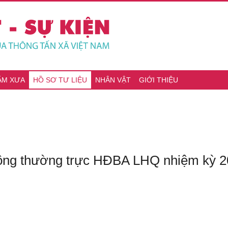
ĂM XƯA
HỒ SƠ TƯ LIỆU
NHÂN VẬT
GIỚI THIỆU
ông thường trực HĐBA LHQ nhiệm kỳ 2