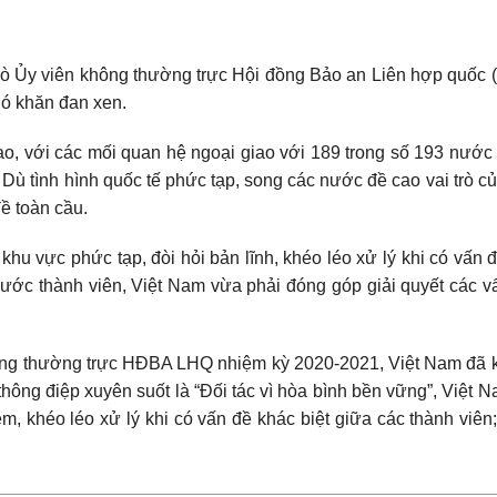
trò Ủy viên không thường trực Hội đồng Bảo an Liên hợp quố
hó khăn đan xen.
o, với các mối quan hệ ngoại giao với 189 trong số 193 nước 
Dù tình hình quốc tế phức tạp, song các nước đề cao vai trò 
ề toàn cầu.
khu vực phức tạp, đòi hỏi bản lĩnh, khéo léo xử lý khi có vấn 
ước thành viên, Việt Nam vừa phải đóng góp giải quyết các v
ông thường trực HĐBA LHQ nhiệm kỳ 2020-2021, Việt Nam đã khẳ
hông điệp xuyên suốt là “Đối tác vì hòa bình bền vững”, Việt N
m, khéo léo xử lý khi có vấn đề khác biệt giữa các thành viê