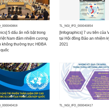
O_000040864
TL_NGI_IFO_000040854
hics] 5 dấu ấn nổi bật trong
[Infographics] 7 ưu tiên của
Việt Nam đảm nhiệm cương
tại Hội đồng Bảo an nhiệm k
ên không thường trực HĐBA
2021
 quốc
O_000040419
TL_NGI_IFO_000040417