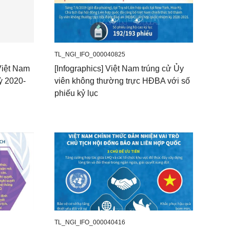
TL_NGI_IFO_000040825
 Việt Nam
[Infographics] Việt Nam trúng cử Ủy
ỳ 2020-
viên không thường trực HĐBA với số
phiếu kỷ lục
TL_NGI_IFO_000040416