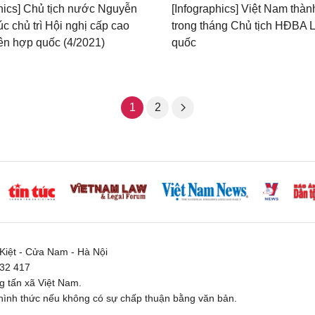
phics] Chủ tịch nước Nguyễn
[Infographics] Việt Nam thà
c chủ trì Hội nghị cấp cao
trong tháng Chủ tịch HĐBA 
n hợp quốc (4/2021)
quốc
1
2
iệt - Cửa Nam - Hà Nội
332 417
 tấn xã Việt Nam.
ình thức nếu không có sự chấp thuận bằng văn bản.