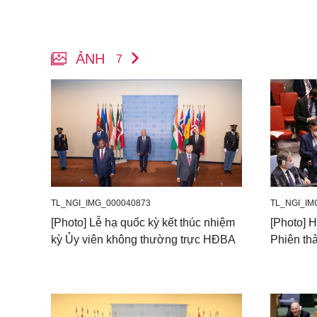
ẢNH
7
TL_NGI_IMG_000040873
TL_NGI_IM
[Photo] Lễ hạ quốc kỳ kết thúc nhiệm
[Photo] H
kỳ Ủy viên không thường trực HĐBA
Phiên thả