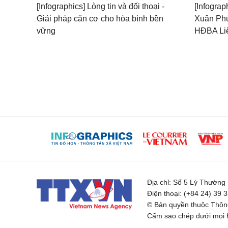
[Infographics] Lòng tin và đối thoại -
[Infogra
Giải pháp căn cơ cho hòa bình bền
Xuân Phú
vững
HĐBA Liê
Địa chỉ:
Số 5 Lý Thường K
Điện thoại:
(+84 24) 39 
© Bản quyền thuộc Thông
Cấm sao chép dưới mọi h