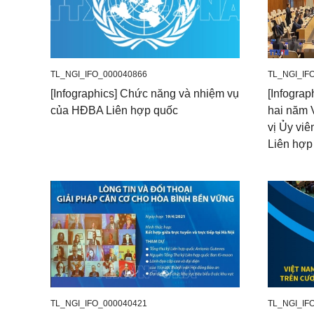
TL_NGI_IFO_000040866
TL_NGI_IF
[Infographics] Chức năng và nhiệm vụ
[Infograp
của HĐBA Liên hợp quốc
hai năm 
vị Ủy vi
Liên hợp
TL_NGI_IFO_000040421
TL_NGI_IF