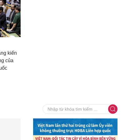
áng kiến
ng của
uốc