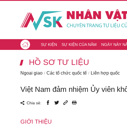
SỰ KIỆN
SỰ KIỆN CỦA NĂM
NGÀY NÀY N
HỒ SƠ TƯ LIỆU
Ngoại giao
Các tổ chức quốc tế
Liên hợp quốc
Việt Nam đảm nhiệm Ủy viên kh
Chia sẻ:
GIỚI THIỆU