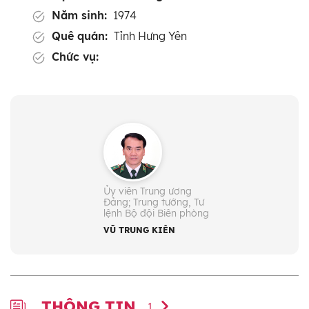
Năm sinh:
1974
Quê quán:
Tỉnh Hưng Yên
Chức vụ:
- Ủy viên Trung ương Đảng: Khóa XIV
- Trung tướng, Tư lệnh Bộ đội Biên
phòng (từ 11/2025)
Ủy viên Trung ương
Đảng; Trung tướng, Tư
lệnh Bộ đội Biên phòng
VŨ TRUNG KIÊN
THÔNG TIN
1