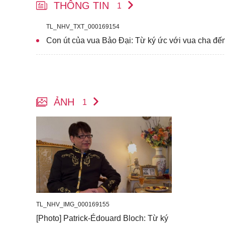
THÔNG TIN
1
TL_NHV_TXT_000169154
Con út của vua Bảo Đại: Từ ký ức với vua cha đế
ẢNH
1
TL_NHV_IMG_000169155
[Photo] Patrick-Édouard Bloch: Từ ký