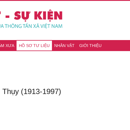
ĂM XƯA
HỒ SƠ TƯ LIỆU
NHÂN VẬT
GIỚI THIỆU
 Thụy (1913-1997)