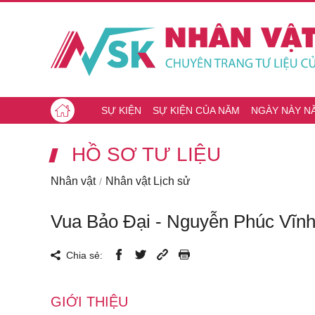
SỰ KIỆN
SỰ KIỆN CỦA NĂM
NGÀY NÀY N
HỒ SƠ TƯ LIỆU
Nhân vật
Nhân vật Lịch sử
Vua Bảo Đại - Nguyễn Phúc Vĩnh
Chia sẻ:
GIỚI THIỆU