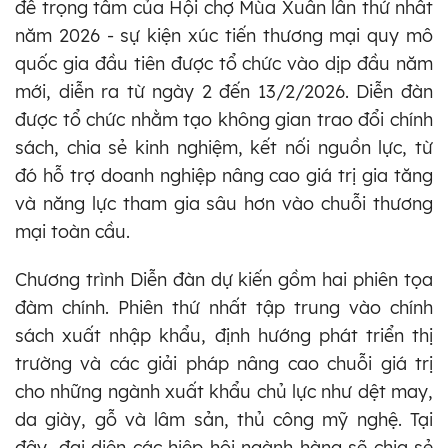
đề trọng tâm của Hội chợ Mùa Xuân lần thứ nhất
năm 2026 - sự kiện xúc tiến thương mại quy mô
quốc gia đầu tiên được tổ chức vào dịp đầu năm
mới, diễn ra từ ngày 2 đến 13/2/2026. Diễn đàn
được tổ chức nhằm tạo không gian trao đổi chính
sách, chia sẻ kinh nghiệm, kết nối nguồn lực, từ
đó hỗ trợ doanh nghiệp nâng cao giá trị gia tăng
và năng lực tham gia sâu hơn vào chuỗi thương
mại toàn cầu.
Chương trình Diễn đàn dự kiến gồm hai phiên tọa
đàm chính. Phiên thứ nhất tập trung vào chính
sách xuất nhập khẩu, định hướng phát triển thị
trường và các giải pháp nâng cao chuỗi giá trị
cho những ngành xuất khẩu chủ lực như dệt may,
da giày, gỗ và lâm sản, thủ công mỹ nghệ. Tại
đây, đại diện các hiệp hội ngành hàng sẽ chia sẻ