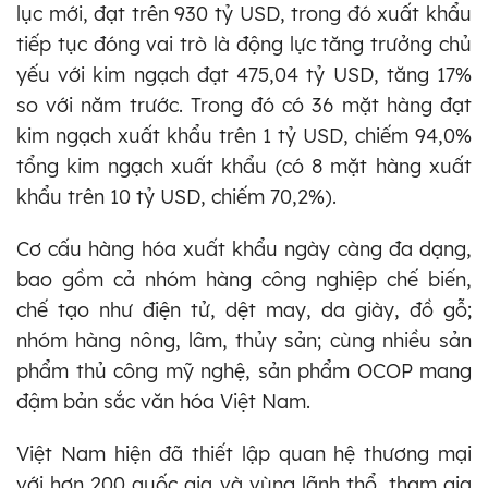
lục mới, đạt trên 930 tỷ USD, trong đó xuất khẩu
tiếp tục đóng vai trò là động lực tăng trưởng chủ
yếu với kim ngạch đạt 475,04 tỷ USD, tăng 17%
so với năm trước. Trong đó có 36 mặt hàng đạt
kim ngạch xuất khẩu trên 1 tỷ USD, chiếm 94,0%
tổng kim ngạch xuất khẩu (có 8 mặt hàng xuất
khẩu trên 10 tỷ USD, chiếm 70,2%).
Cơ cấu hàng hóa xuất khẩu ngày càng đa dạng,
bao gồm cả nhóm hàng công nghiệp chế biến,
chế tạo như điện tử, dệt may, da giày, đồ gỗ;
nhóm hàng nông, lâm, thủy sản; cùng nhiều sản
phẩm thủ công mỹ nghệ, sản phẩm OCOP mang
đậm bản sắc văn hóa Việt Nam.
Việt Nam hiện đã thiết lập quan hệ thương mại
với hơn 200 quốc gia và vùng lãnh thổ, tham gia