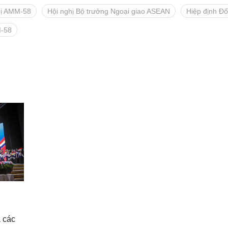
hị AMM-58
Hội nghị Bộ trưởng Ngoại giao ASEAN
Hiệp định Đối
M-58
 các