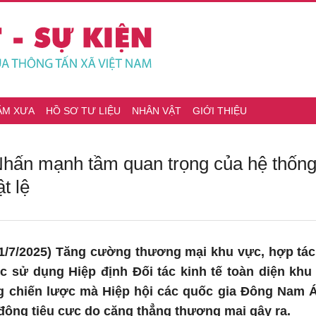
ĂM XƯA
HỒ SƠ TƯ LIỆU
NHÂN VẬT
GIỚI THIỆU
hấn mạnh tầm quan trọng của hệ thốn
t lệ
/7/2025) Tăng cường thương mại khu vực, hợp tác v
ệc sử dụng Hiệp định Đối tác kinh tế toàn diện kh
 chiến lược mà Hiệp hội các quốc gia Đông Nam Á
động tiêu cực do căng thẳng thương mại gây ra.