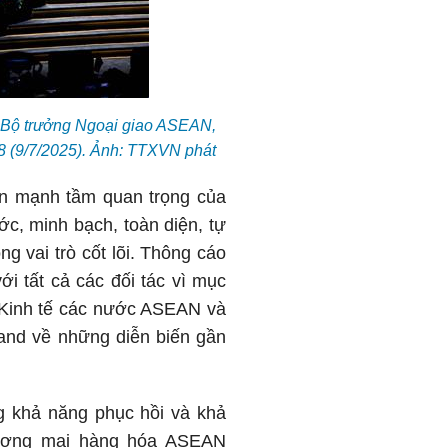
c Bộ trưởng Ngoại giao ASEAN,
8 (9/7/2025). Ảnh: TTXVN phát
n mạnh tầm quan trọng của
ớc, minh bạch, toàn diện, tự
 vai trò cốt lõi. Thông cáo
ới tất cả các đối tác vì mục
g Kinh tế các nước ASEAN và
land về những diễn biến gần
g khả năng phục hồi và khả
hương mại hàng hóa ASEAN