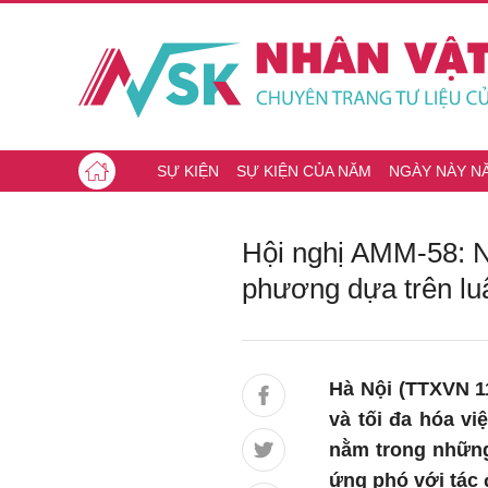
SỰ KIỆN
SỰ KIỆN CỦA NĂM
NGÀY NÀY N
Hội nghị AMM-58: N
phương dựa trên luậ
Hà Nội (TTXVN 11
và tối đa hóa vi
nằm trong những
ứng phó với tác 