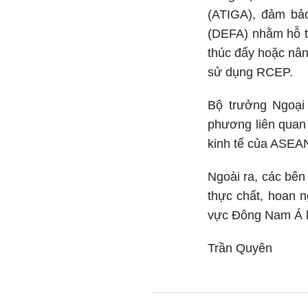
(ATIGA), đảm bả
(DEFA) nhằm hỗ tr
thúc đẩy hoặc nân
sử dụng RCEP.
Bộ trưởng Ngoại
phương liên quan 
kinh tế của ASEA
Ngoài ra, các bê
thực chất, hoan 
vực Đông Nam Á k
Trần Quyên