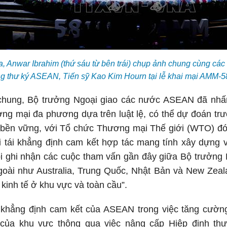
, Anwar Ibrahim (thứ sáu từ bên trái) chụp ảnh chung cùng cá
g thư ký ASEAN, Tiến sỹ Kao Kim Hourn tại lễ khai mại AMM-5
chung, Bộ trưởng Ngoại giao các nước ASEAN đã nhấ
ng mại đa phương dựa trên luật lệ, có thể dự đoán trư
bền vững, với Tổ chức Thương mại Thế giới (WTO) đóng
i tái khẳng định cam kết hợp tác mang tính xây dựng v
tôi ghi nhận các cuộc tham vấn gần đây giữa Bộ trưởn
ngoài như Australia, Trung Quốc, Nhật Bản và New Zea
 kinh tế ở khu vực và toàn cầu”.
 khẳng định cam kết của ASEAN trong việc tăng cườn
 của khu vực thông qua việc nâng cấp Hiệp định t