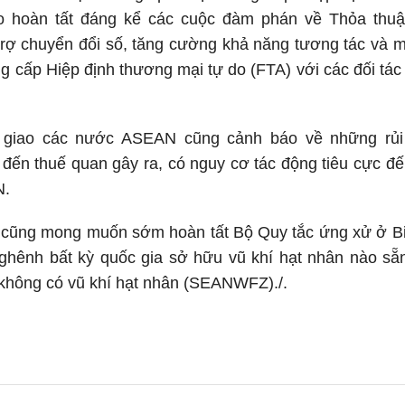
o hoàn tất đáng kể các cuộc đàm phán về Thỏa thu
ợ chuyển đổi số, tăng cường khả năng tương tác và mở
g cấp Hiệp định thương mại tự do (FTA) với các đối tác 
 giao các nước ASEAN cũng cảnh báo về những rủi
đến thuế quan gây ra, có nguy cơ tác động tiêu cực đế
N.
n cũng mong muốn sớm hoàn tất Bộ Quy tắc ứng xử ở B
nghênh bất kỳ quốc gia sở hữu vũ khí hạt nhân nào sẵ
hông có vũ khí hạt nhân (SEANWFZ)./.