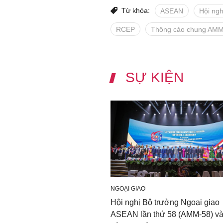
Từ khóa:
ASEAN
Hội ng
RCEP
Thông cáo chung AM
SỰ KIỆN
NGOẠI GIAO
Hội nghị Bộ trưởng Ngoại giao
ASEAN lần thứ 58 (AMM-58) và