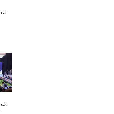
 các
 các
-