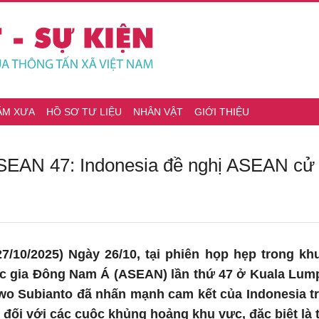
ĂM XƯA
HỒ SƠ TƯ LIỆU
NHÂN VẬT
GIỚI THIỆU
SEAN 47: Indonesia đề nghị ASEAN cử 
27/10/2025) Ngày 26/10, tại phiên họp hẹp trong k
quốc gia Đông Nam Á (ASEAN) lần thứ 47 ở Kuala Lum
o Subianto đã nhấn mạnh cam kết của Indonesia tro
ối với các cuộc khủng hoảng khu vực, đặc biệt là t