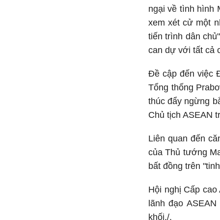
ngại về tình hình
xem xét cử một nh
tiến trình dân ch
can dự với tất cả 
Đề cập đến việc Đ
Tổng thống Prabow
thúc đẩy ngừng bắ
Chủ tịch ASEAN tr
Liên quan đến căn
của Thủ tướng Mal
bất đồng trên "ti
Hội nghị Cấp cao 
lãnh đạo ASEAN c
khối./.