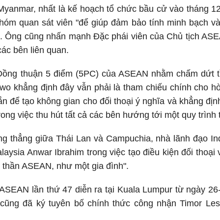
 Myanmar, nhất là kế hoạch tổ chức bầu cử vào tháng 
óm quan sát viên "để giúp đảm bảo tính minh bạch và t
ủ". Ông cũng nhấn mạnh Đặc phái viên của Chủ tịch ASE
các bên liên quan.
ồng thuận 5 điểm (5PC) của ASEAN nhằm chấm dứt tìn
o khẳng định đây vẫn phải là tham chiếu chính cho hòa
n để tạo không gian cho đối thoại ý nghĩa và khẳng địn
ong việc thu hút tất cả các bên hướng tới một quy trình 
g thẳng giữa Thái Lan và Campuchia, nhà lãnh đạo Ind
aysia Anwar Ibrahim trong việc tạo điều kiện đối thoại v
nh thần ASEAN, như một gia đình".
ASEAN lần thứ 47 diễn ra tại Kuala Lumpur từ ngày 26-
ũng đã ký tuyên bố chính thức công nhận Timor Lest