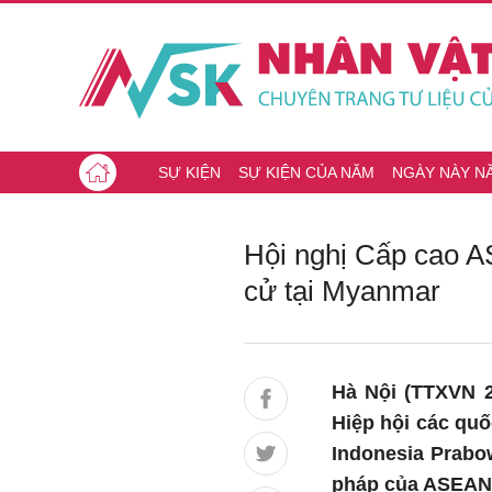
SỰ KIỆN
SỰ KIỆN CỦA NĂM
NGÀY NÀY N
Hội nghị Cấp cao A
cử tại Myanmar
Hà Nội (TTXVN 
Hiệp hội các 
Indonesia Prabow
pháp của ASEAN đ