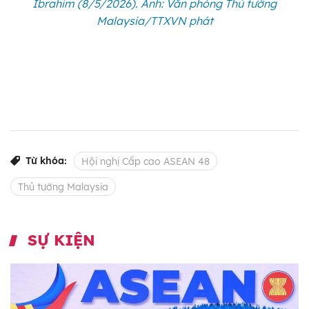
Ibrahim (8/5/2026). Ảnh: Văn phòng Thủ tướng
Malaysia/TTXVN phát
Từ khóa:
Hội nghị Cấp cao ASEAN 48
Thủ tướng Malaysia
SỰ KIỆN