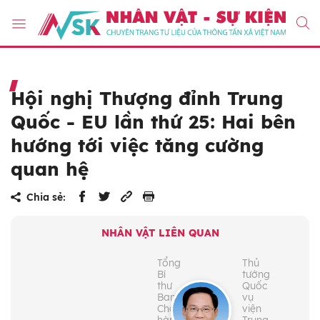
Hội nghị Thượng đỉnh Trung
Quốc - EU lần thứ 25: Hai bên
hướng tới việc tăng cường
quan hệ
Chia sẻ:
NHÂN VẬT LIÊN QUAN
Tổng
Thủ
Bí
tướng
thư
Quốc
Ban
vụ
Chấp
viện