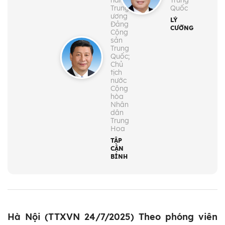
hành
Trung
Trung
Quốc
ương
LÝ
Đảng
CƯỜNG
Cộng
sản
Trung
Quốc;
Chủ
tịch
nước
Cộng
hòa
Nhân
dân
Trung
Hoa
TẬP
CẬN
BÌNH
Hà Nội (TTXVN 24/7/2025) Theo phóng viên