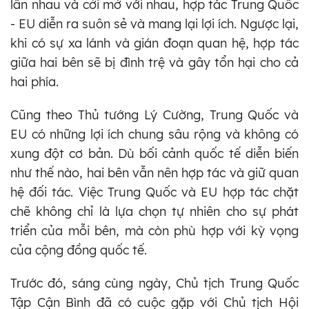
lẫn nhau và cởi mở với nhau, hợp tác Trung Quốc
- EU diễn ra suôn sẻ và mang lại lợi ích. Ngược lại,
khi có sự xa lánh và gián đoạn quan hệ, hợp tác
giữa hai bên sẽ bị đình trệ và gây tổn hại cho cả
hai phía.
Cũng theo Thủ tướng Lý Cường, Trung Quốc và
EU có những lợi ích chung sâu rộng và không có
xung đột cơ bản. Dù bối cảnh quốc tế diễn biến
như thế nào, hai bên vẫn nên hợp tác và giữ quan
hệ đối tác. Việc Trung Quốc và EU hợp tác chặt
chẽ không chỉ là lựa chọn tự nhiên cho sự phát
triển của mỗi bên, mà còn phù hợp với kỳ vọng
của cộng đồng quốc tế.
Trước đó, sáng cùng ngày, Chủ tịch Trung Quốc
Tập Cận Bình đã có cuộc gặp với Chủ tịch Hội