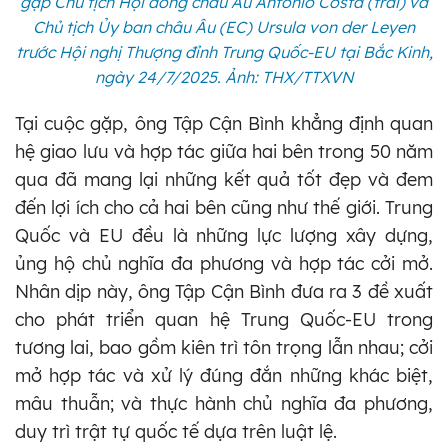
gặp Chủ tịch Hội đồng châu Âu António Costa (trái) và
Chủ tịch Ủy ban châu Âu (EC) Ursula von der Leyen
trước Hội nghị Thượng đỉnh Trung Quốc-EU tại Bắc Kinh,
ngày 24/7/2025. Ảnh: THX/TTXVN
Tại cuộc gặp, ông Tập Cận Bình khẳng định quan
hệ giao lưu và hợp tác giữa hai bên trong 50 năm
qua đã mang lại những kết quả tốt đẹp và đem
đến lợi ích cho cả hai bên cũng như thế giới. Trung
Quốc và EU đều là những lực lượng xây dựng,
ủng hộ chủ nghĩa đa phương và hợp tác cởi mở.
Nhân dịp này, ông Tập Cận Bình đưa ra 3 đề xuất
cho phát triển quan hệ Trung Quốc-EU trong
tương lai, bao gồm kiên trì tôn trọng lẫn nhau; cởi
mở hợp tác và xử lý đúng đắn những khác biệt,
mâu thuẫn; và thực hành chủ nghĩa đa phương,
duy trì trật tự quốc tế dựa trên luật lệ.