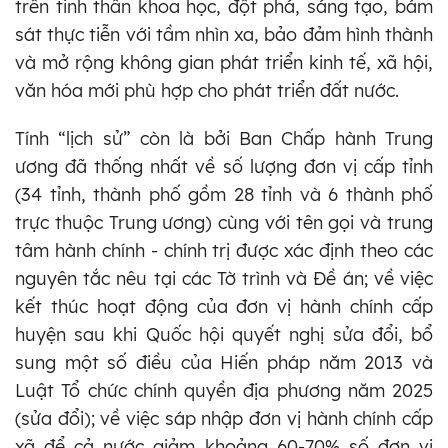
trên tinh thần khoa học, đột phá, sáng tạo, bám
sát thực tiễn với tầm nhìn xa, bảo đảm hình thành
và mở rộng không gian phát triển kinh tế, xã hội,
văn hóa mới phù hợp cho phát triển đất nước.
Tính “lịch sử” còn là bởi Ban Chấp hành Trung
ương đã thống nhất về số lượng đơn vị cấp tỉnh
(34 tỉnh, thành phố gồm 28 tỉnh và 6 thành phố
trực thuộc Trung ương) cùng với tên gọi và trung
tâm hành chính - chính trị được xác định theo các
nguyên tắc nêu tại các Tờ trình và Đề án; về việc
kết thúc hoạt động của đơn vị hành chính cấp
huyện sau khi Quốc hội quyết nghị sửa đổi, bổ
sung một số điều của Hiến pháp năm 2013 và
Luật Tổ chức chính quyền địa phương năm 2025
(sửa đổi); về việc sáp nhập đơn vị hành chính cấp
xã để cả nước giảm khoảng 60-70% số đơn vị