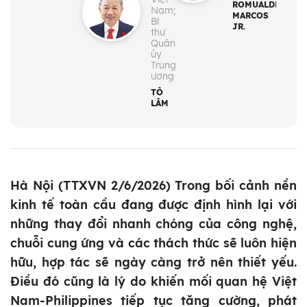
ROMUALDEZ
Nam;
MARCOS
Bí
JR.
thư
Quân
ủy
Trung
ương
TÔ
LÂM
Hà Nội (TTXVN 2/6/2026) Trong bối cảnh nền
kinh tế toàn cầu đang được định hình lại với
những thay đổi nhanh chóng của công nghệ,
chuỗi cung ứng và các thách thức sẽ luôn hiện
hữu, hợp tác sẽ ngày càng trở nên thiết yếu.
Điều đó cũng là lý do khiến mối quan hệ Việt
Nam-Philippines tiếp tục tăng cường, phát