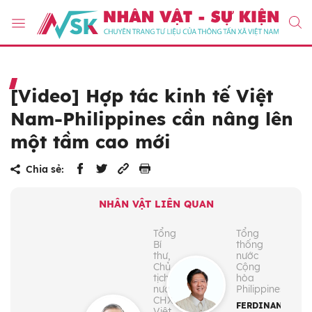
[Video] Hợp tác kinh tế Việt
Nam-Philippines cần nâng lên
một tầm cao mới
Chia sẻ:
NHÂN VẬT LIÊN QUAN
Tổng
Tổng
Bí
thống
thư,
nước
Chủ
Cộng
tịch
hòa
nước
Philippines
CHXHCN
FERDINAND
Việt