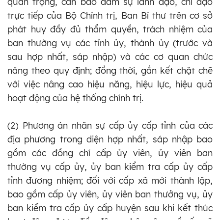
quan trọng, cần bảo đảm sự lãnh đạo, chỉ đạo
trực tiếp của Bộ Chính trị, Ban Bí thư trên cơ sở
phát huy đầy đủ thẩm quyền, trách nhiệm của
ban thường vụ các tỉnh
ủy
, thành
ủy
(trước và
sau hợp nhất, sáp nhập) và các cơ quan chức
năng theo quy định; đồng thời, gắn kết chặt chẽ
với việc nâng cao hiệu năng, hiệu lực, hiệu quả
hoạt động của hệ thống chính trị.
(2) Phương án nhân sự cấp
ủy
cấp tỉnh của các
địa phương trong diện hợp nhất, sáp nhập bao
gồm các đồng chí cấp
ủy
viên,
ủy
viên ban
thường vụ cấp
ủy
,
ủy
ban kiểm tra cấp
ủy
cấp
tỉnh đương nhiệm; đối với cấp xã mới thành lập,
bao gồm cấp
ủy
viên,
ủy
viên ban thưởng vụ,
ủy
ban kiểm tra cấp
ủy
cấp huyện sau khi kết thúc