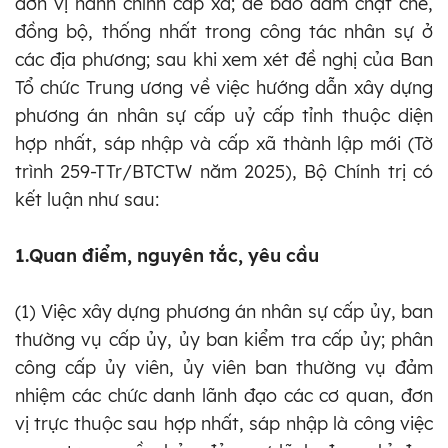
đơn vị hành chính cấp xã; để bảo đảm chặt chẽ,
đồng bộ, thống nhất trong công tác nhân sự ở
các địa phương; sau khi xem xét đề nghị của Ban
Tổ chức Trung ương về việc hướng dẫn xây dựng
phương án nhân sự cấp uỷ cấp tỉnh thuộc diện
hợp nhất, sáp nhập và cấp xã thành lập mới (Tờ
trình 259-TTr/BTCTW năm 2025), Bộ Chính trị có
kết luận như sau:
1.Quan điểm, nguyên tắc, yêu cầu
(1) Việc xây dựng phương án nhân sự cấp ủy, ban
thường vụ cấp
ủy
,
ủy
ban kiểm tra cấp
ủy
; phân
công cấp
ủy
viên,
ủy
viên ban thường vụ đảm
nhiệm các chức danh lãnh đạo các cơ quan, đơn
vị trực thuộc sau hợp nhất, sáp nhập là công việc