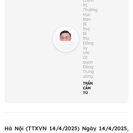
Chính
trị;
Thường
trực
Ban
Bí
thư;
Bí
thư
Đảng
ủy
các
cơ
quan
Đảng
Trung
ương
TRẦN
CẨM
TÚ
Hà Nội (TTXVN 14/4/2025) Ngày 14/4/2025,