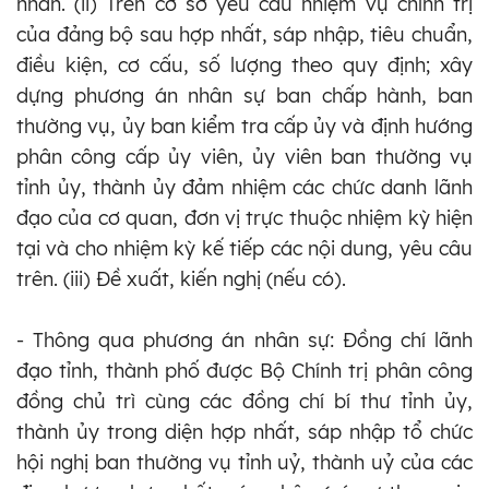
nhân. (ii) Trên cơ sở yêu cầu nhiệm vụ chính trị
của đảng bộ sau hợp nhất, sáp nhập, tiêu chuẩn,
điều kiện, cơ cấu, số lượng theo quy định; xây
dựng phương án nhân sự ban chấp hành, ban
thường vụ, ủy ban kiểm tra cấp ủy và định hướng
phân công cấp ủy viên, ủy viên ban thường vụ
tỉnh ủy, thành ủy đảm nhiệm các chức danh lãnh
đạo của cơ quan, đơn vị trực thuộc nhiệm kỳ hiện
tại và cho nhiệm kỳ kế tiếp các nội dung, yêu câu
trên. (iii) Đề xuất, kiến nghị (nếu có).
- Thông qua phương án nhân sự: Đồng chí lãnh
đạo tỉnh, thành phố được Bộ Chính trị phân công
đồng chủ trì cùng các đồng chí bí thư tỉnh ủy,
thành ủy trong diện hợp nhất, sáp nhập tổ chức
hội nghị ban thường vụ tỉnh uỷ, thành uỷ của các