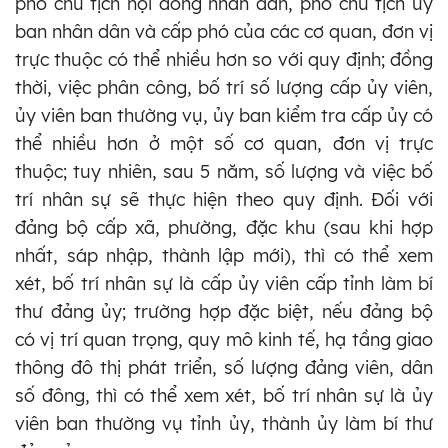
phó chủ tịch hội đồng nhân dân, phó chủ tịch
ủy
ban nhân dân và cấp phó của các cơ quan, đơn vị
trực thuộc có thể nhiều hơn so với quy định; đồng
thời, việc phân công, bố trí số lượng cấp
ủy
viên,
ủy
viên ban thường vụ,
ủy
ban kiểm tra cấp
ủy
có
thể nhiều hơn ở một số cơ quan, đơn vị trực
thuộc; tuy nhiên, sau 5 năm, số lượng và việc bố
trí nhân sự sẽ thực hiện theo quy định. Đối với
đảng bộ cấp xã, phường, đặc khu (sau khi hợp
nhất, sáp nhập, thành lập mới), thì có thể xem
xét, bố trí nhân sự là cấp
ủy
viên cấp tỉnh làm bí
thư đảng
ủy
; trường hợp đặc biệt, nếu đảng bộ
có vị trí quan trọng, quy mô kinh tế, hạ tầng giao
thông đô thị phát triển, số lượng đảng viên, dân
số đông, thì có thể xem xét, bố trí nhân sự là
ủy
viên ban thường vụ tỉnh
ủy
, thành
ủy
làm bí thư