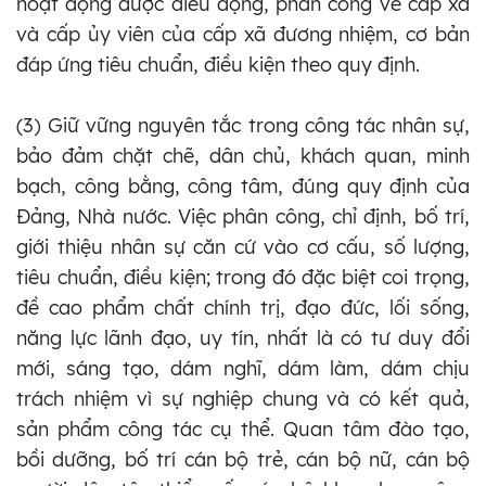
hoạt động được điều động, phân công về cấp xã
và cấp
ủy
viên của cấp xã đương nhiệm, cơ bản
đáp ứng tiêu chuẩn, điều kiện theo quy định.
(3) Giữ vững nguyên tắc trong công tác nhân sự,
bảo đảm chặt chẽ, dân chủ, khách quan, minh
bạch, công bằng, công tâm, đúng quy định của
Đảng, Nhà nước. Việc phân công, chỉ định, bố trí,
giới thiệu nhân sự căn cứ vào cơ cấu, số lượng,
tiêu chuẩn, điều kiện; trong đó đặc biệt coi trọng,
đề cao phẩm chất chính trị, đạo đức, lối sống,
năng lực lãnh đạo, uy tín, nhất là có tư duy đổi
mới, sáng tạo, dám nghĩ, dám làm, dám chịu
trách nhiệm vì sự nghiệp chung và có kết quả,
sản phẩm công tác cụ thể. Quan tâm đào tạo,
bồi dưỡng, bố trí cán bộ trẻ, cán bộ nữ, cán bộ