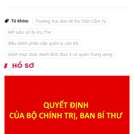
Từ khóa:
Thường trực Ban Bí thư Trần Cẩm Tú
Kết luận số 31-KL/TW
điều chỉnh phân cấp quản lý cán bộ
danh mục chức danh lãnh đạo 5 cơ quan Trung ương
HỒ SƠ