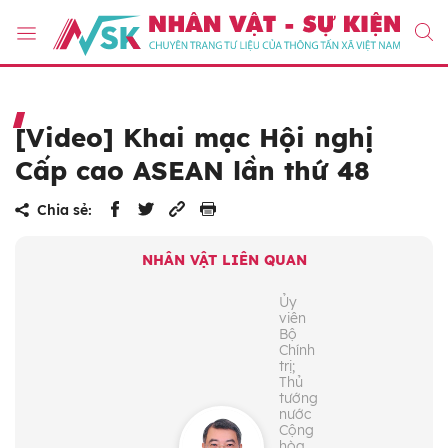
[Video] Khai mạc Hội nghị
Cấp cao ASEAN lần thứ 48
Chia sẻ:
NHÂN VẬT LIÊN QUAN
Ủy
viên
Bộ
Chính
trị;
Thủ
tướng
nước
Cộng
hòa