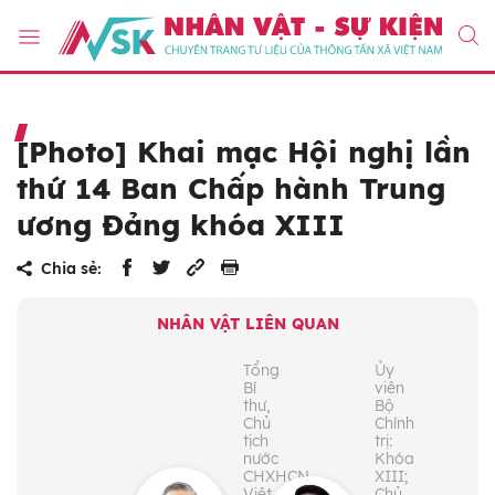
[Photo] Khai mạc Hội nghị lần
thứ 14 Ban Chấp hành Trung
ương Đảng khóa XIII
Chia sẻ:
NHÂN VẬT LIÊN QUAN
Tổng
Ủy
Bí
viên
thư,
Bộ
Chủ
Chính
tịch
trị:
nước
Khóa
CHXHCN
XIII;
Việt
Chủ