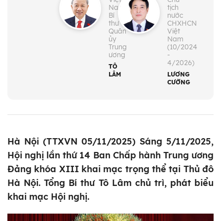
Nam;
tịch
Bí
nước
thư
CHXHCN
Quân
Việt
ủy
Nam
Trung
(10/2024
ương
-
4/2026)
TÔ
LÂM
LƯƠNG
CƯỜNG
Hà Nội (TTXVN 05/11/2025) Sáng 5/11/2025,
Hội nghị lần thứ 14 Ban Chấp hành Trung ương
Đảng khóa XIII khai mạc trọng thể tại Thủ đô
Hà Nội. Tổng Bí thư Tô Lâm chủ trì, phát biểu
khai mạc Hội nghị.