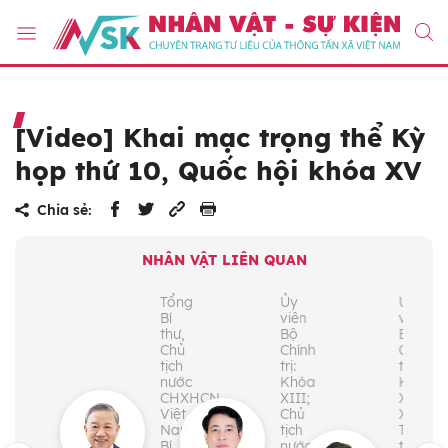
[Video] Khai mạc trọng thể Kỳ
họp thứ 10, Quốc hội khóa XV
Chia sẻ:
NHÂN VẬT LIÊN QUAN
Tổng
Ủy
Ủy
Bí
viên
viên
thư,
Bộ
Bộ
Chủ
Chính
Chính
tịch
trị:
trị:
nước
Khóa
Khóa
CHXHCN
XIII;
XII,
Việt
Chủ
XIII;
Nam;
tịch
Thủ
Bí
nước
tướng