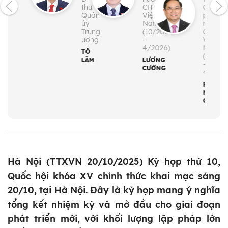
thư
CHXHCN
Chính
Quân
Việt
phủ
ủy
Nam
nước
Trung
(10/2024
CHXH
ương
-
Việt
4/2026)
Nam
TÔ
(4/202
LÂM
LƯƠNG
-
CƯỜNG
4/2026
PHẠM
MINH
CHÍNH
Hà Nội (TTXVN 20/10/2025) Kỳ họp thứ 10,
Quốc hội khóa XV chính thức khai mạc sáng
20/10, tại Hà Nội. Đây là kỳ họp mang ý nghĩa
tổng kết nhiệm kỳ và mở đầu cho giai đoạn
phát triển mới, với khối lượng lập pháp lớn