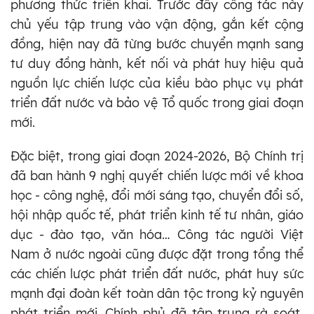
phương thức triển khai. Trước đây công tác này
chủ yếu tập trung vào vận động, gắn kết cộng
đồng, hiện nay đã từng bước chuyển mạnh sang
tư duy đồng hành, kết nối và phát huy hiệu quả
nguồn lực chiến lược của kiều bào phục vụ phát
triển đất nước và bảo vệ Tổ quốc trong giai đoạn
mới.
Đặc biệt, trong giai đoạn 2024-2026, Bộ Chính trị
đã ban hành 9 nghị quyết chiến lược mới về khoa
học - công nghệ, đổi mới sáng tạo, chuyển đổi số,
hội nhập quốc tế, phát triển kinh tế tư nhân, giáo
dục - đào tạo, văn hóa… Công tác người Việt
Nam ở nước ngoài cũng được đặt trong tổng thể
các chiến lược phát triển đất nước, phát huy sức
mạnh đại đoàn kết toàn dân tộc trong kỷ nguyên
phát triển mới. Chính phủ đã tập trung rà soát,