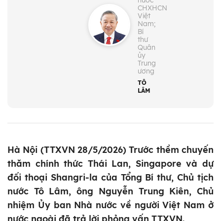
nước
CHXHCN
Việt
Nam;
Bí
thư
Quân
ủy
Trung
ương
TÔ
LÂM
Hà Nội (TTXVN 28/5/2026) Trước thềm chuyến
thăm chính thức Thái Lan, Singapore và dự
đối thoại Shangri-la của Tổng Bí thư, Chủ tịch
nước Tô Lâm, ông Nguyễn Trung Kiên, Chủ
nhiệm Ủy ban Nhà nước về người Việt Nam ở
nước ngoài đã trả lời phỏng vấn TTXVN.