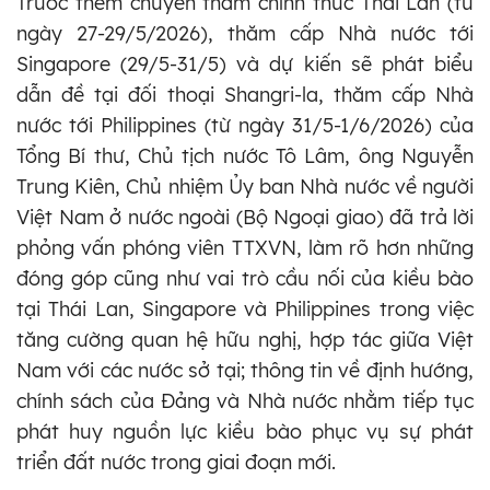
Trước thềm chuyến thăm chính thức Thái Lan (từ
ngày 27-29/5/2026), thăm cấp Nhà nước tới
Singapore (29/5-31/5) và dự kiến sẽ phát biểu
dẫn đề tại đối thoại Shangri-la, thăm cấp Nhà
nước tới Philippines (từ ngày 31/5-1/6/2026) của
Tổng Bí thư, Chủ tịch nước Tô Lâm, ông Nguyễn
Trung Kiên, Chủ nhiệm Ủy ban Nhà nước về người
Việt Nam ở nước ngoài (Bộ Ngoại giao) đã trả lời
phỏng vấn phóng viên TTXVN, làm rõ hơn những
đóng góp cũng như vai trò cầu nối của kiều bào
tại Thái Lan, Singapore và Philippines trong việc
tăng cường quan hệ hữu nghị, hợp tác giữa Việt
Nam với các nước sở tại; thông tin về định hướng,
chính sách của Đảng và Nhà nước nhằm tiếp tục
phát huy nguồn lực kiều bào phục vụ sự phát
triển đất nước trong giai đoạn mới.