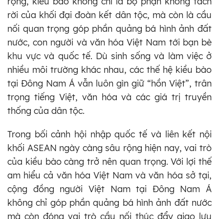
rộng, kiều bào không chỉ là bộ phận không tách
rời của khối đại đoàn kết dân tộc, mà còn là cầu
nối quan trọng góp phần quảng bá hình ảnh đất
nước, con người và văn hóa Việt Nam tới bạn bè
khu vực và quốc tế. Dù sinh sống và làm việc ở
nhiều môi trường khác nhau, các thế hệ kiều bào
tại Đông Nam Á vẫn luôn gìn giữ “hồn Việt”, trân
trọng tiếng Việt, văn hóa và các giá trị truyền
thống của dân tộc.
Trong bối cảnh hội nhập quốc tế và liên kết nội
khối ASEAN ngày càng sâu rộng hiện nay, vai trò
của kiều bào càng trở nên quan trọng. Với lợi thế
am hiểu cả văn hóa Việt Nam và văn hóa sở tại,
cộng đồng người Việt Nam tại Đông Nam Á
không chỉ góp phần quảng bá hình ảnh đất nước
mà còn đóng vai trò cầu nối thúc đẩy giao lưu