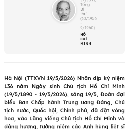
9/1969);
Tổng
Bí
thư
(10/1956
-
9/1960)
HỒ
CHÍ
MINH
Hà Nội (TTXVN 19/5/2026) Nhân dịp kỷ niệm
136 năm Ngày sinh Chủ tịch Hồ Chí Minh
(19/5/1890 - 19/5/2026), sáng 19/5, Đoàn đại
biểu Ban Chấp hành Trung ương Đảng, Chủ
tịch nước, Quốc hội, Chính phủ, đã đặt vòng
hoa, vào Lăng viếng Chủ tịch Hồ Chí Minh và
dâng hương, tưởng niệm các Anh hùng liệt sĩ