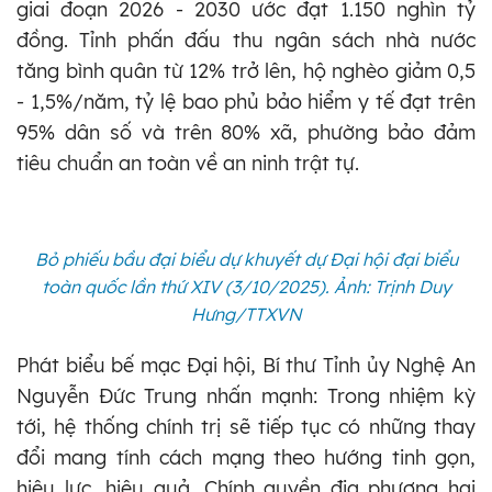
giai đoạn 2026 - 2030 ước đạt 1.150 nghìn tỷ
đồng. Tỉnh phấn đấu thu ngân sách nhà nước
tăng bình quân từ 12% trở lên, hộ nghèo giảm 0,5
- 1,5%/năm, tỷ lệ bao phủ bảo hiểm y tế đạt trên
95% dân số và trên 80% xã, phường bảo đảm
tiêu chuẩn an toàn về an ninh trật tự.
Bỏ phiếu bầu đại biểu dự khuyết dự Đại hội đại biểu
toàn quốc lần thứ XIV
(3/10/2025)
. Ảnh: Trịnh Duy
Hưng/TTXVN
Phát biểu bế mạc Đại hội, Bí thư Tỉnh ủy Nghệ An
Nguyễn Đức Trung nhấn mạnh: Trong nhiệm kỳ
tới, hệ thống chính trị sẽ tiếp tục có những thay
đổi mang tính cách mạng theo hướng tinh gọn,
hiệu lực, hiệu quả. Chính quyền địa phương hai