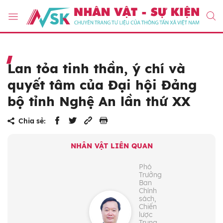
Lan tỏa tinh thần, ý chí và
quyết tâm của Đại hội Đảng
bộ tỉnh Nghệ An lần thứ XX
Chia sẻ:
NHÂN VẬT LIÊN QUAN
Phó
Trưởng
Ban
Chính
sách,
Chiến
lược
Trung