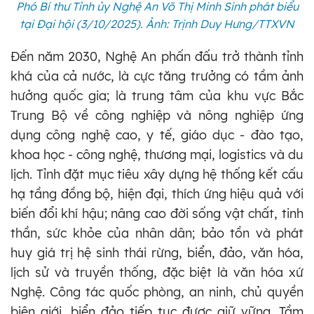
Phó Bí thư Tỉnh ủy Nghệ An Võ Thị Minh Sinh phát biểu
tại Đại hội
(3/10/2025)
. Ảnh: Trịnh Duy Hưng/TTXVN
Đến năm 2030, Nghệ An phấn đấu trở thành tỉnh
khá của cả nước, là cực tăng trưởng có tầm ảnh
hưởng quốc gia; là trung tâm của khu vực Bắc
Trung Bộ về công nghiệp và nông nghiệp ứng
dụng công nghệ cao, y tế, giáo dục - đào tạo,
khoa học - công nghệ, thương mại, logistics và du
lịch. Tỉnh đặt mục tiêu xây dựng hệ thống kết cấu
hạ tầng đồng bộ, hiện đại, thích ứng hiệu quả với
biến đổi khí hậu; nâng cao đời sống vật chất, tinh
thần, sức khỏe của nhân dân; bảo tồn và phát
huy giá trị hệ sinh thái rừng, biển, đảo, văn hóa,
lịch sử và truyền thống, đặc biệt là văn hóa xứ
Nghệ. Công tác quốc phòng, an ninh, chủ quyền
biên giới, biển đảo tiếp tục được giữ vững. Tầm