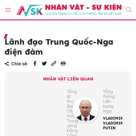
Lãnh đạo Trung Quốc-Nga
điện đàm
Chia sẻ:
NHÂN VẬT LIÊN QUAN
Tổng
Tổng
Bí
thống
thư
Liên
Ban
bang
Chấp
Nga
hành
VLADIMIR
Trung
VLADIMIROVICH
ương
PUTIN
Đảng
Cộng