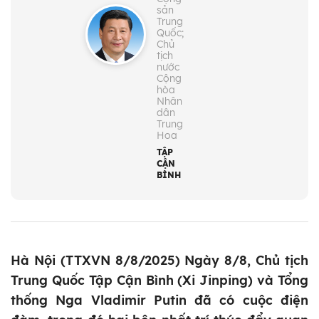
sản
Trung
Quốc;
Chủ
tịch
nước
Cộng
hòa
Nhân
dân
Trung
Hoa
TẬP
CẬN
BÌNH
Hà Nội (TTXVN 8/8/2025) Ngày 8/8, Chủ tịch
Trung Quốc Tập Cận Bình (Xi Jinping) và Tổng
thống Nga Vladimir Putin đã có cuộc điện