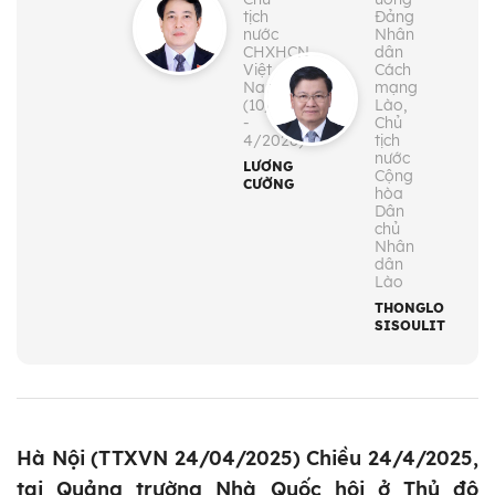
tịch
Đảng
nước
Nhân
CHXHCN
dân
Việt
Cách
Nam
mạng
(10/2024
Lào,
-
Chủ
4/2026)
tịch
nước
LƯƠNG
Cộng
CƯỜNG
hòa
Dân
chủ
Nhân
dân
Lào
THONGLOUN
SISOULITH
Hà Nội (TTXVN 24/04/2025) Chiều 24/4/2025,
tại Quảng trường Nhà Quốc hội ở Thủ đô