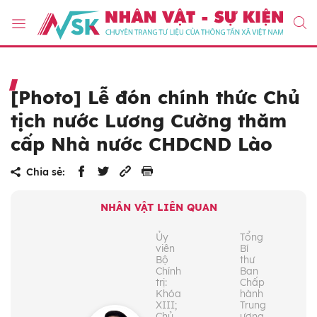
[Photo] Lễ đón chính thức Chủ
tịch nước Lương Cường thăm
cấp Nhà nước CHDCND Lào
Chia sẻ:
NHÂN VẬT LIÊN QUAN
Ủy
Tổng
viên
Bí
Bộ
thư
Chính
Ban
trị:
Chấp
Khóa
hành
XIII;
Trung
Chủ
ương