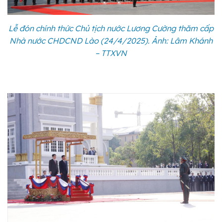
Lễ đón chính thức Chủ tịch nước Lương Cường thăm cấp
Nhà nước CHDCND Lào (24/4/2025). Ảnh: Lâm Khánh
– TTXVN