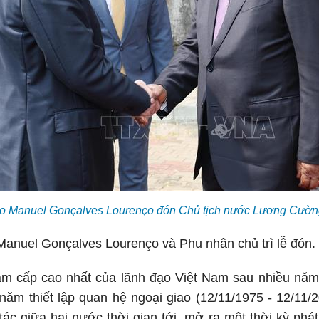
ão Manuel Gonçalves Lourenço đón Chủ tịch nước Lương Cườ
anuel Gonçalves Lourenço và Phu nhân chủ trì lễ đón.
ăm cấp cao nhất của lãnh đạo Việt Nam sau nhiều năm,
ăm thiết lập quan hệ ngoại giao (12/11/1975 - 12/11/
ác giữa hai nước thời gian tới, mở ra một thời kỳ phát