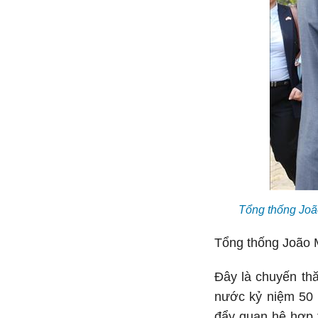
Tổng thống Jo
Tổng thống João M
Đây là chuyến th
nước kỷ niệm 50 n
đẩy quan hệ hợp t