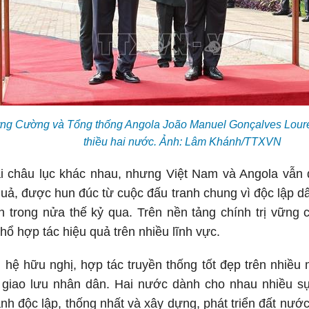
ơng Cường và Tổng thống Angola João Manuel Gonçalves Lour
thiều hai nước. Ảnh: Lâm Khánh/TTXVN
 châu lục khác nhau, nhưng Việt Nam và Angola vẫn d
quả, được hun đúc từ cuộc đấu tranh chung vì độc lập 
ển trong nửa thế kỷ qua. Trên nền tảng chính trị vững
ổ hợp tác hiệu quả trên nhiều lĩnh vực.
hệ hữu nghị, hợp tác truyền thống tốt đẹp trên nhiều 
à giao lưu nhân dân. Hai nước dành cho nhau nhiều s
iành độc lập, thống nhất và xây dựng, phát triển đất nướ