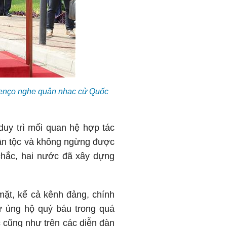
enço nghe quân nhạc cử Quốc
uy trì mối quan hệ hợp tác
dân tộc và không ngừng được
 chắc, hai nước đã xây dựng
mặt, kể cả kênh đảng, chính
ự ủng hộ quý báu trong quá
c cũng như trên các diễn đàn