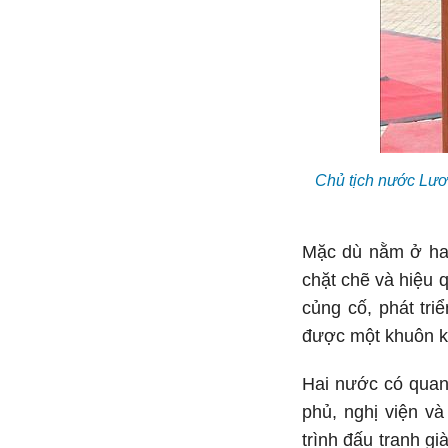
Chủ tịch nước Lư
Mặc dù nằm ở hai
chặt chẽ và hiệu 
củng cố, phát tri
được một khuôn kh
Hai nước có quan 
phủ, nghị viện v
trình đấu tranh g