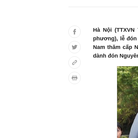
Hà Nội (TTXVN 7
phương), lễ đón
Nam thăm cấp Nh
dành đón Nguyên