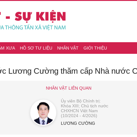
ĂM XƯA
HỒ SƠ TƯ LIỆU
NHÂN VẬT
GIỚI THIỆU
ước Lương Cường thăm cấp Nhà nước C
NHÂN VẬT LIÊN QUAN
Ủy viên Bộ Chính trị:
Khóa XIII; Chủ tịch nước
CHXHCN Việt Nam
(10/2024 - 4/2026)
LƯƠNG CƯỜNG