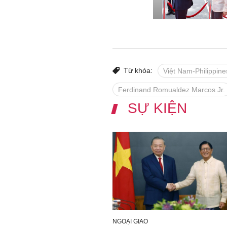
Từ khóa:
Việt Nam-Philippine
Ferdinand Romualdez Marcos Jr.
SỰ KIỆN
NGOẠI GIAO