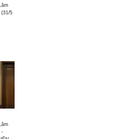
 Lâm
 (31/5
 Lâm
 -