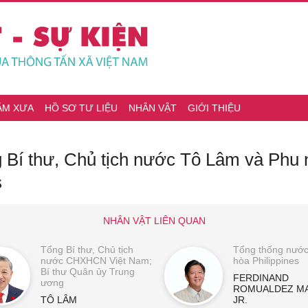
ĂM XƯA
HỒ SƠ TƯ LIỆU
NHÂN VẬT
GIỚI THIỆU
g Bí thư, Chủ tịch nước Tô Lâm và Phu
s
NHÂN VẬT LIÊN QUAN
Tổng Bí thư, Chủ tịch
Tổng thống nướ
nước CHXHCN Việt Nam;
hòa Philippines
Bí thư Quân ủy Trung
FERDINAND
ương
ROMUALDEZ M
TÔ LÂM
JR.