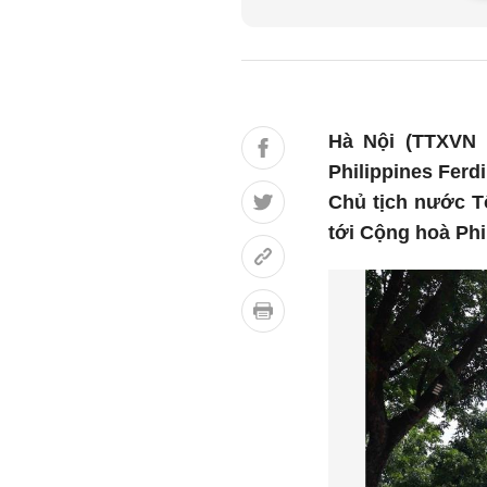
Hà Nội (TTXVN 1
Philippines Ferd
Chủ tịch nước T
tới Cộng hoà Phi