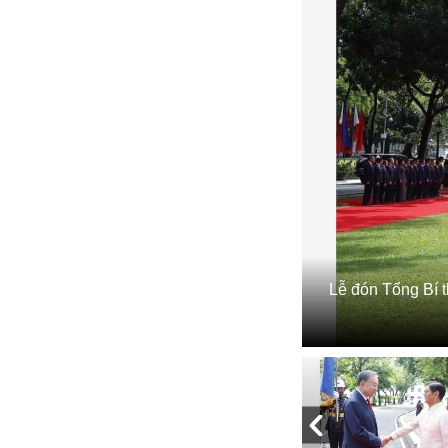
Lễ đón Tổng Bí t