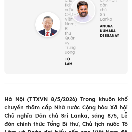
Chủ
CHXHCN
tịch
dân
nước
chủ
CHXHCN
Sri
Việt
Lanka
Nam;
ANURA
Bí
KUMARA
thư
DISSANAYAKA
Quân
ủy
Trung
ương
TÔ
LÂM
Hà Nội (TTXVN 8/5/2026) Trong khuôn khổ
chuyến thăm cấp Nhà nước Cộng hòa Xã hội
Chủ nghĩa Dân chủ Sri Lanka, sáng 8/5, Lễ
đón chính thức Tổng Bí thư, Chủ tịch nước Tô