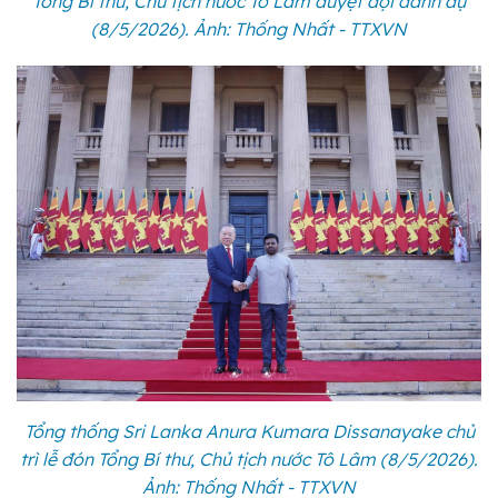
Tổng Bí thư, Chủ tịch nước Tô Lâm duyệt đội danh dự
(8/5/2026). Ảnh: Thống Nhất - TTXVN
Tổng thống Sri Lanka Anura Kumara Dissanayake chủ
trì lễ đón Tổng Bí thư, Chủ tịch nước Tô Lâm (8/5/2026).
Ảnh: Thống Nhất - TTXVN