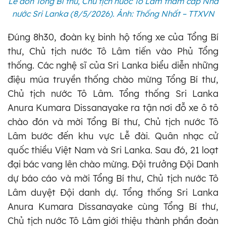
Lễ đón Tổng Bí thư, Chủ tịch nước Tô Lâm thăm cấp Nhà
nước Sri Lanka (8/5/2026). Ảnh: Thống Nhất – TTXVN
Đúng 8h30, đoàn kỵ binh hộ tống xe của Tổng Bí
thư, Chủ tịch nước Tô Lâm tiến vào Phủ Tổng
thống. Các nghệ sĩ của Sri Lanka biểu diễn những
điệu múa truyền thống chào mừng Tổng Bí thư,
Chủ tịch nước Tô Lâm. Tổng thống Sri Lanka
Anura Kumara Dissanayake ra tận nơi đỗ xe ô tô
chào đón và mời Tổng Bí thư, Chủ tịch nước Tô
Lâm bước đến khu vực Lễ đài. Quân nhạc cử
quốc thiều Việt Nam và Sri Lanka. Sau đó, 21 loạt
đại bác vang lên chào mừng. Đội trưởng Đội Danh
dự báo cáo và mời Tổng Bí thư, Chủ tịch nước Tô
Lâm duyệt Đội danh dự. Tổng thống Sri Lanka
Anura Kumara Dissanayake cùng Tổng Bí thư,
Chủ tịch nước Tô Lâm giới thiệu thành phần đoàn